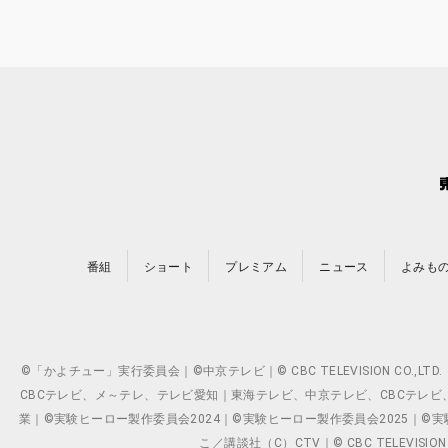
番組
ショート
プレミアム
ニュース
よみも
©「かよチュー」実行委員会｜©中京テレビ｜© CBC TELEVISION C
CBCテレビ、メ～テレ、テレビ愛知｜東海テレビ、中京テレビ、CBCテレビ、メ～テレ、テ
業｜©実験ヒーロー製作委員会2024｜©実験ヒーロー製作委員会2025｜©実験ヒーロー
こ／講談社（C）CTV｜© CBC TELEVISION