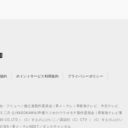
規約
ポイントサービス利用規約
プライバシーポリシー
©テレビ愛知・フリュー／徹之進製作委員会｜©メ～テレ｜©東海テレビ、中京テレビ、
©2023 二月 公/KADOKAWA/声優ラジオのウラオモテ製作委員会｜©東海テレビ事
ING CO.,LTD.｜（C）すえのぶけいこ／講談社（C）CTV ｜（C）すえのぶけい
クト ©VG15th｜©メ～テレNEXT／ダンスチャンネル