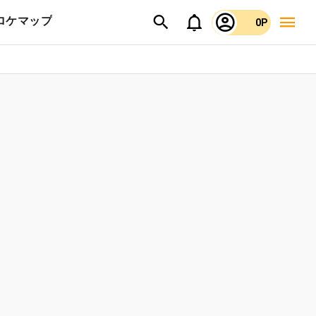
ロケマップ
0P