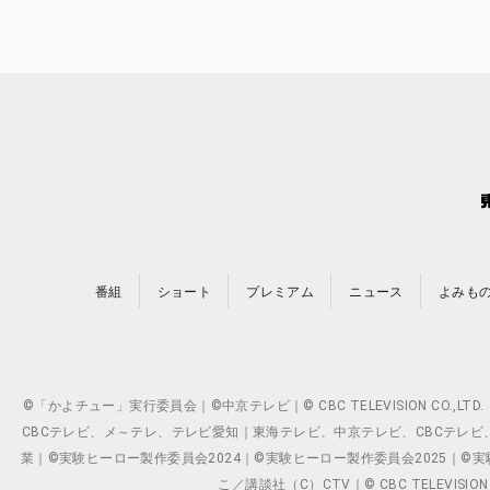
番組
ショート
プレミアム
ニュース
よみも
©「かよチュー」実行委員会｜©中京テレビ｜© CBC TELEVISION C
CBCテレビ、メ～テレ、テレビ愛知｜東海テレビ、中京テレビ、CBCテレビ、メ～テレ、テ
業｜©実験ヒーロー製作委員会2024｜©実験ヒーロー製作委員会2025｜©実験ヒーロー
こ／講談社（C）CTV｜© CBC TELEVISION