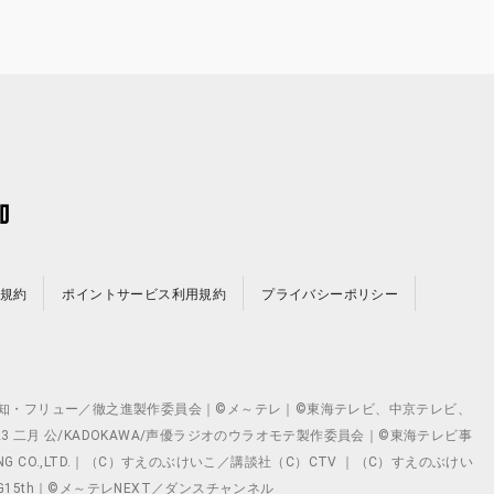
規約
ポイントサービス利用規約
プライバシーポリシー
©テレビ愛知・フリュー／徹之進製作委員会｜©メ～テレ｜©東海テレビ、中京テレビ、
©2023 二月 公/KADOKAWA/声優ラジオのウラオモテ製作委員会｜©東海テレビ事
ING CO.,LTD.｜（C）すえのぶけいこ／講談社（C）CTV ｜（C）すえのぶけい
クト ©VG15th｜©メ～テレNEXT／ダンスチャンネル