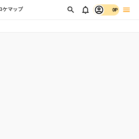
ロケマップ
0P