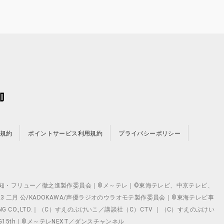
規約
ポイントサービス利用規約
プライバシーポリシー
©テレビ愛知・フリュー／徹之進製作委員会｜©メ～テレ｜©東海テレビ、中京テレビ、
©2023 二月 公/KADOKAWA/声優ラジオのウラオモテ製作委員会｜©東海テレビ事
ING CO.,LTD.｜（C）すえのぶけいこ／講談社（C）CTV ｜（C）すえのぶけい
クト ©VG15th｜©メ～テレNEXT／ダンスチャンネル