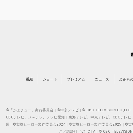
番組
ショート
プレミアム
ニュース
よみも
©「かよチュー」実行委員会｜©中京テレビ｜© CBC TELEVISION C
CBCテレビ、メ～テレ、テレビ愛知｜東海テレビ、中京テレビ、CBCテレビ、メ～テレ、テ
業｜©実験ヒーロー製作委員会2024｜©実験ヒーロー製作委員会2025｜©実験ヒーロー
こ／講談社（C）CTV｜© CBC TELEVISION