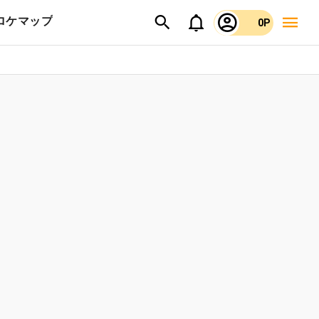
ロケマップ
0P