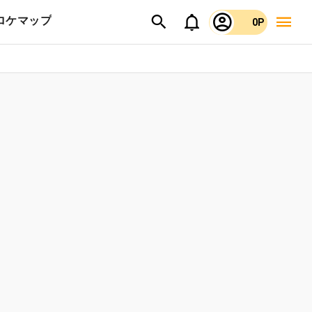
ロケマップ
0P