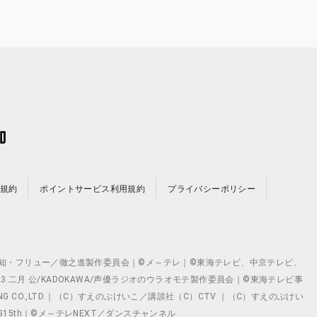
規約
ポイントサービス利用規約
プライバシーポリシー
©テレビ愛知・フリュー／徹之進製作委員会｜©メ～テレ｜©東海テレビ、中京テレビ、
©2023 二月 公/KADOKAWA/声優ラジオのウラオモテ製作委員会｜©東海テレビ事
ING CO.,LTD.｜（C）すえのぶけいこ／講談社（C）CTV ｜（C）すえのぶけい
クト ©VG15th｜©メ～テレNEXT／ダンスチャンネル