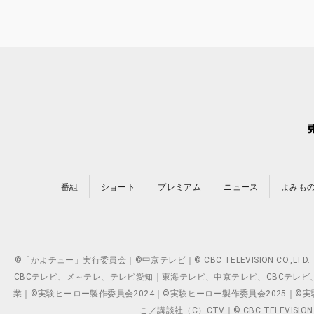
番組
ショート
プレミアム
ニュース
よみも
©「かよチュー」実行委員会｜©中京テレビ｜© CBC TELEVISION C
CBCテレビ、メ～テレ、テレビ愛知｜東海テレビ、中京テレビ、CBCテレビ、メ～テレ、テ
業｜©実験ヒーロー製作委員会2024｜©実験ヒーロー製作委員会2025｜©実験ヒーロー
こ／講談社（C）CTV｜© CBC TELEVISION