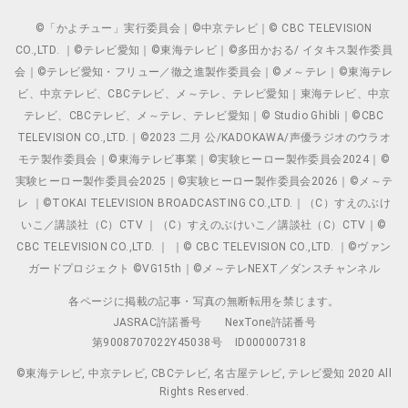
©「かよチュー」実行委員会｜©中京テレビ｜© CBC TELEVISION
CO.,LTD. ｜©テレビ愛知｜©東海テレビ｜©多田かおる/ イタキス製作委員
会｜©テレビ愛知・フリュー／徹之進製作委員会｜©メ～テレ｜©東海テレ
ビ、中京テレビ、CBCテレビ、メ～テレ、テレビ愛知｜東海テレビ、中京
テレビ、CBCテレビ、メ～テレ、テレビ愛知｜© Studio Ghibli｜©CBC
TELEVISION CO.,LTD.｜©2023 二月 公/KADOKAWA/声優ラジオのウラオ
モテ製作委員会｜©東海テレビ事業｜©実験ヒーロー製作委員会2024｜©
実験ヒーロー製作委員会2025｜©実験ヒーロー製作委員会2026｜©メ～テ
レ ｜©TOKAI TELEVISION BROADCASTING CO.,LTD.｜（C）すえのぶけ
いこ／講談社（C）CTV ｜（C）すえのぶけいこ／講談社（C）CTV｜©
CBC TELEVISION CO.,LTD. ｜ ｜© CBC TELEVISION CO.,LTD. ｜©ヴァン
ガードプロジェクト ©VG15th｜©メ～テレNEXT／ダンスチャンネル
各ページに掲載の記事・写真の無断転用を禁じます。
JASRAC許諾番号
NexTone許諾番号
第9008707022Y45038号
ID000007318
©東海テレビ, 中京テレビ, CBCテレビ, 名古屋テレビ, テレビ愛知 2020 All
Rights Reserved.