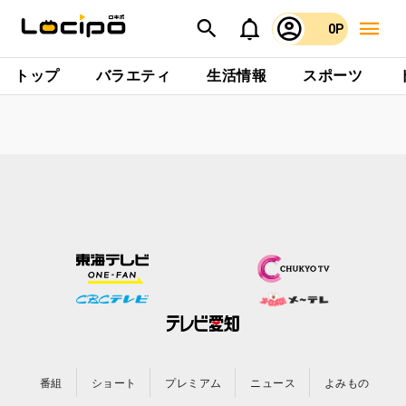
0P
トップ
バラエティ
生活情報
スポーツ
番組
ショート
プレミアム
ニュース
よみもの