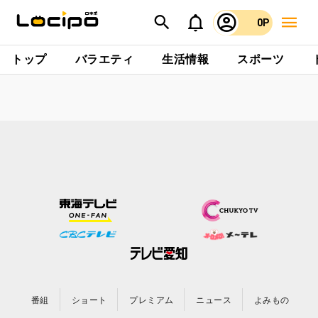
0P
トップ
バラエティ
生活情報
スポーツ
番組
ショート
プレミアム
ニュース
よみもの