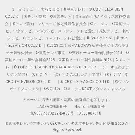
©「かよチュー」実行委員会｜©中京テレビ｜© CBC TELEVISION
CO.,LTD. ｜©テレビ愛知｜©東海テレビ｜©多田かおる/ イタキス製作委員
会｜©テレビ愛知・フリュー／徹之進製作委員会｜©メ～テレ｜©東海テレ
ビ、中京テレビ、CBCテレビ、メ～テレ、テレビ愛知｜東海テレビ、中京
テレビ、CBCテレビ、メ～テレ、テレビ愛知｜© Studio Ghibli｜©CBC
TELEVISION CO.,LTD.｜©2023 二月 公/KADOKAWA/声優ラジオのウラオ
モテ製作委員会｜©東海テレビ事業｜©実験ヒーロー製作委員会2024｜©
実験ヒーロー製作委員会2025｜©実験ヒーロー製作委員会2026｜©メ～テ
レ ｜©TOKAI TELEVISION BROADCASTING CO.,LTD.｜（C）すえのぶけ
いこ／講談社（C）CTV ｜（C）すえのぶけいこ／講談社（C）CTV｜©
CBC TELEVISION CO.,LTD. ｜ ｜© CBC TELEVISION CO.,LTD. ｜©ヴァン
ガードプロジェクト ©VG15th｜©メ～テレNEXT／ダンスチャンネル
各ページに掲載の記事・写真の無断転用を禁じます。
JASRAC許諾番号
NexTone許諾番号
第9008707022Y45038号
ID000007318
©東海テレビ, 中京テレビ, CBCテレビ, 名古屋テレビ, テレビ愛知 2020 All
Rights Reserved.