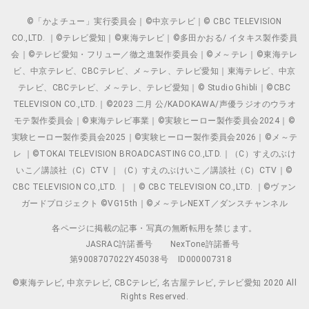
©「かよチュー」実行委員会｜©中京テレビ｜© CBC TELEVISION
CO.,LTD. ｜©テレビ愛知｜©東海テレビ｜©多田かおる/ イタキス製作委員
会｜©テレビ愛知・フリュー／徹之進製作委員会｜©メ～テレ｜©東海テレ
ビ、中京テレビ、CBCテレビ、メ～テレ、テレビ愛知｜東海テレビ、中京
テレビ、CBCテレビ、メ～テレ、テレビ愛知｜© Studio Ghibli｜©CBC
TELEVISION CO.,LTD.｜©2023 二月 公/KADOKAWA/声優ラジオのウラオ
モテ製作委員会｜©東海テレビ事業｜©実験ヒーロー製作委員会2024｜©
実験ヒーロー製作委員会2025｜©実験ヒーロー製作委員会2026｜©メ～テ
レ ｜©TOKAI TELEVISION BROADCASTING CO.,LTD.｜（C）すえのぶけ
いこ／講談社（C）CTV ｜（C）すえのぶけいこ／講談社（C）CTV｜©
CBC TELEVISION CO.,LTD. ｜ ｜© CBC TELEVISION CO.,LTD. ｜©ヴァン
ガードプロジェクト ©VG15th｜©メ～テレNEXT／ダンスチャンネル
各ページに掲載の記事・写真の無断転用を禁じます。
JASRAC許諾番号
NexTone許諾番号
第9008707022Y45038号
ID000007318
©東海テレビ, 中京テレビ, CBCテレビ, 名古屋テレビ, テレビ愛知 2020 All
Rights Reserved.