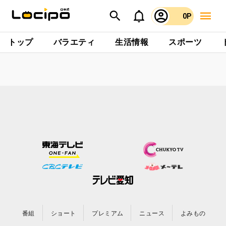
0P
トップ
バラエティ
生活情報
スポーツ
番組
ショート
プレミアム
ニュース
よみもの