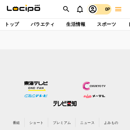
0P
トップ
バラエティ
生活情報
スポーツ
番組
ショート
プレミアム
ニュース
よみもの