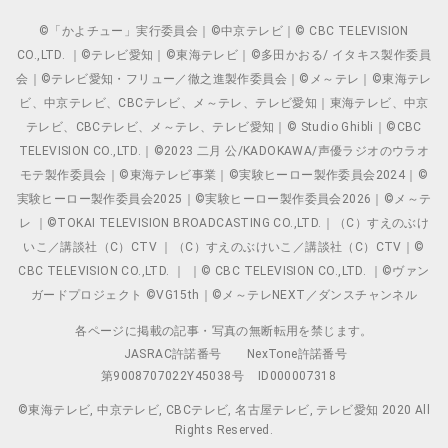
©「かよチュー」実行委員会｜©中京テレビ｜© CBC TELEVISION
CO.,LTD. ｜©テレビ愛知｜©東海テレビ｜©多田かおる/ イタキス製作委員
会｜©テレビ愛知・フリュー／徹之進製作委員会｜©メ～テレ｜©東海テレ
ビ、中京テレビ、CBCテレビ、メ～テレ、テレビ愛知｜東海テレビ、中京
テレビ、CBCテレビ、メ～テレ、テレビ愛知｜© Studio Ghibli｜©CBC
TELEVISION CO.,LTD.｜©2023 二月 公/KADOKAWA/声優ラジオのウラオ
モテ製作委員会｜©東海テレビ事業｜©実験ヒーロー製作委員会2024｜©
実験ヒーロー製作委員会2025｜©実験ヒーロー製作委員会2026｜©メ～テ
レ ｜©TOKAI TELEVISION BROADCASTING CO.,LTD.｜（C）すえのぶけ
いこ／講談社（C）CTV ｜（C）すえのぶけいこ／講談社（C）CTV｜©
CBC TELEVISION CO.,LTD. ｜ ｜© CBC TELEVISION CO.,LTD. ｜©ヴァン
ガードプロジェクト ©VG15th｜©メ～テレNEXT／ダンスチャンネル
各ページに掲載の記事・写真の無断転用を禁じます。
JASRAC許諾番号
NexTone許諾番号
第9008707022Y45038号
ID000007318
©東海テレビ, 中京テレビ, CBCテレビ, 名古屋テレビ, テレビ愛知 2020 All
Rights Reserved.