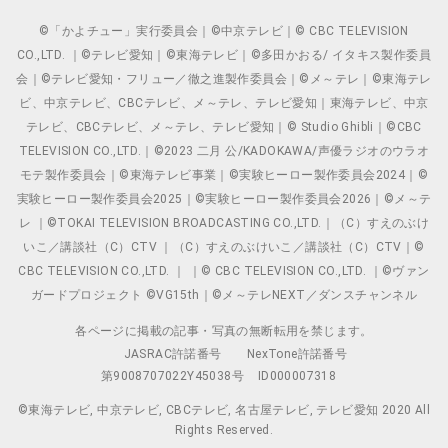
©「かよチュー」実行委員会｜©中京テレビ｜© CBC TELEVISION
CO.,LTD. ｜©テレビ愛知｜©東海テレビ｜©多田かおる/ イタキス製作委員
会｜©テレビ愛知・フリュー／徹之進製作委員会｜©メ～テレ｜©東海テレ
ビ、中京テレビ、CBCテレビ、メ～テレ、テレビ愛知｜東海テレビ、中京
テレビ、CBCテレビ、メ～テレ、テレビ愛知｜© Studio Ghibli｜©CBC
TELEVISION CO.,LTD.｜©2023 二月 公/KADOKAWA/声優ラジオのウラオ
モテ製作委員会｜©東海テレビ事業｜©実験ヒーロー製作委員会2024｜©
実験ヒーロー製作委員会2025｜©実験ヒーロー製作委員会2026｜©メ～テ
レ ｜©TOKAI TELEVISION BROADCASTING CO.,LTD.｜（C）すえのぶけ
いこ／講談社（C）CTV ｜（C）すえのぶけいこ／講談社（C）CTV｜©
CBC TELEVISION CO.,LTD. ｜ ｜© CBC TELEVISION CO.,LTD. ｜©ヴァン
ガードプロジェクト ©VG15th｜©メ～テレNEXT／ダンスチャンネル
各ページに掲載の記事・写真の無断転用を禁じます。
JASRAC許諾番号
NexTone許諾番号
第9008707022Y45038号
ID000007318
©東海テレビ, 中京テレビ, CBCテレビ, 名古屋テレビ, テレビ愛知 2020 All
Rights Reserved.