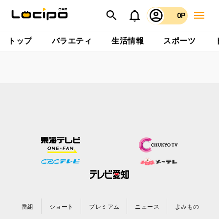
0P
トップ
バラエティ
生活情報
スポーツ
番組
ショート
プレミアム
ニュース
よみもの