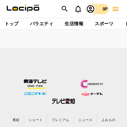
0P
トップ
バラエティ
生活情報
スポーツ
番組
ショート
プレミアム
ニュース
よみもの