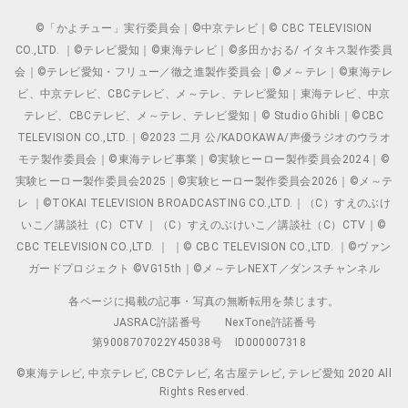
©「かよチュー」実行委員会｜©中京テレビ｜© CBC TELEVISION
CO.,LTD. ｜©テレビ愛知｜©東海テレビ｜©多田かおる/ イタキス製作委員
会｜©テレビ愛知・フリュー／徹之進製作委員会｜©メ～テレ｜©東海テレ
ビ、中京テレビ、CBCテレビ、メ～テレ、テレビ愛知｜東海テレビ、中京
テレビ、CBCテレビ、メ～テレ、テレビ愛知｜© Studio Ghibli｜©CBC
TELEVISION CO.,LTD.｜©2023 二月 公/KADOKAWA/声優ラジオのウラオ
モテ製作委員会｜©東海テレビ事業｜©実験ヒーロー製作委員会2024｜©
実験ヒーロー製作委員会2025｜©実験ヒーロー製作委員会2026｜©メ～テ
レ ｜©TOKAI TELEVISION BROADCASTING CO.,LTD.｜（C）すえのぶけ
いこ／講談社（C）CTV ｜（C）すえのぶけいこ／講談社（C）CTV｜©
CBC TELEVISION CO.,LTD. ｜ ｜© CBC TELEVISION CO.,LTD. ｜©ヴァン
ガードプロジェクト ©VG15th｜©メ～テレNEXT／ダンスチャンネル
各ページに掲載の記事・写真の無断転用を禁じます。
JASRAC許諾番号
NexTone許諾番号
第9008707022Y45038号
ID000007318
©東海テレビ, 中京テレビ, CBCテレビ, 名古屋テレビ, テレビ愛知 2020 All
Rights Reserved.