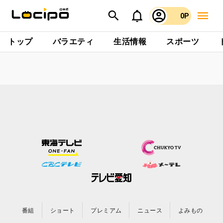
0P
トップ
バラエティ
生活情報
スポーツ
番組
ショート
プレミアム
ニュース
よみもの