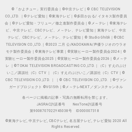
©「かよチュー」実行委員会｜©中京テレビ｜© CBC TELEVISION
CO.,LTD. ｜©テレビ愛知｜©東海テレビ｜©多田かおる/ イタキス製作委員
会｜©テレビ愛知・フリュー／徹之進製作委員会｜©メ～テレ｜©東海テレ
ビ、中京テレビ、CBCテレビ、メ～テレ、テレビ愛知｜東海テレビ、中京
テレビ、CBCテレビ、メ～テレ、テレビ愛知｜© Studio Ghibli｜©CBC
TELEVISION CO.,LTD.｜©2023 二月 公/KADOKAWA/声優ラジオのウラオ
モテ製作委員会｜©東海テレビ事業｜©実験ヒーロー製作委員会2024｜©
実験ヒーロー製作委員会2025｜©実験ヒーロー製作委員会2026｜©メ～テ
レ ｜©TOKAI TELEVISION BROADCASTING CO.,LTD.｜（C）すえのぶけ
いこ／講談社（C）CTV ｜（C）すえのぶけいこ／講談社（C）CTV｜©
CBC TELEVISION CO.,LTD. ｜ ｜© CBC TELEVISION CO.,LTD. ｜©ヴァン
ガードプロジェクト ©VG15th｜©メ～テレNEXT／ダンスチャンネル
各ページに掲載の記事・写真の無断転用を禁じます。
JASRAC許諾番号
NexTone許諾番号
第9008707022Y45038号
ID000007318
©東海テレビ, 中京テレビ, CBCテレビ, 名古屋テレビ, テレビ愛知 2020 All
Rights Reserved.