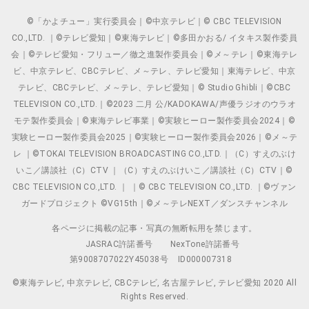
©「かよチュー」実行委員会｜©中京テレビ｜© CBC TELEVISION
CO.,LTD. ｜©テレビ愛知｜©東海テレビ｜©多田かおる/ イタキス製作委員
会｜©テレビ愛知・フリュー／徹之進製作委員会｜©メ～テレ｜©東海テレ
ビ、中京テレビ、CBCテレビ、メ～テレ、テレビ愛知｜東海テレビ、中京
テレビ、CBCテレビ、メ～テレ、テレビ愛知｜© Studio Ghibli｜©CBC
TELEVISION CO.,LTD.｜©2023 二月 公/KADOKAWA/声優ラジオのウラオ
モテ製作委員会｜©東海テレビ事業｜©実験ヒーロー製作委員会2024｜©
実験ヒーロー製作委員会2025｜©実験ヒーロー製作委員会2026｜©メ～テ
レ ｜©TOKAI TELEVISION BROADCASTING CO.,LTD.｜（C）すえのぶけ
いこ／講談社（C）CTV ｜（C）すえのぶけいこ／講談社（C）CTV｜©
CBC TELEVISION CO.,LTD. ｜ ｜© CBC TELEVISION CO.,LTD. ｜©ヴァン
ガードプロジェクト ©VG15th｜©メ～テレNEXT／ダンスチャンネル
各ページに掲載の記事・写真の無断転用を禁じます。
JASRAC許諾番号
NexTone許諾番号
第9008707022Y45038号
ID000007318
©東海テレビ, 中京テレビ, CBCテレビ, 名古屋テレビ, テレビ愛知 2020 All
Rights Reserved.