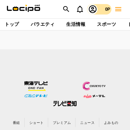
0P
トップ
バラエティ
生活情報
スポーツ
番組
ショート
プレミアム
ニュース
よみもの