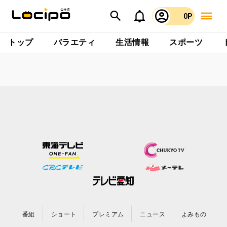
0P
トップ
バラエティ
生活情報
スポーツ
番組
ショート
プレミアム
ニュース
よみもの