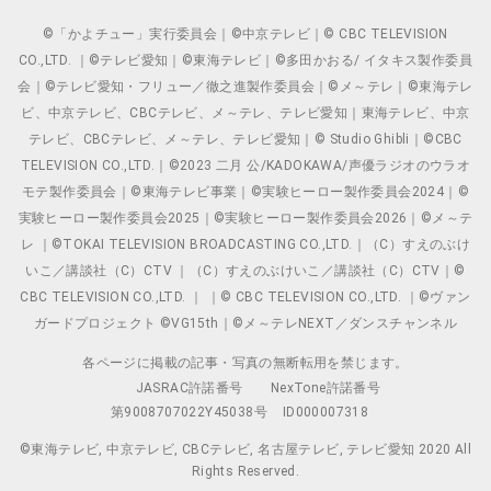
©「かよチュー」実行委員会｜©中京テレビ｜© CBC TELEVISION
CO.,LTD. ｜©テレビ愛知｜©東海テレビ｜©多田かおる/ イタキス製作委員
会｜©テレビ愛知・フリュー／徹之進製作委員会｜©メ～テレ｜©東海テレ
ビ、中京テレビ、CBCテレビ、メ～テレ、テレビ愛知｜東海テレビ、中京
テレビ、CBCテレビ、メ～テレ、テレビ愛知｜© Studio Ghibli｜©CBC
TELEVISION CO.,LTD.｜©2023 二月 公/KADOKAWA/声優ラジオのウラオ
モテ製作委員会｜©東海テレビ事業｜©実験ヒーロー製作委員会2024｜©
実験ヒーロー製作委員会2025｜©実験ヒーロー製作委員会2026｜©メ～テ
レ ｜©TOKAI TELEVISION BROADCASTING CO.,LTD.｜（C）すえのぶけ
いこ／講談社（C）CTV ｜（C）すえのぶけいこ／講談社（C）CTV｜©
CBC TELEVISION CO.,LTD. ｜ ｜© CBC TELEVISION CO.,LTD. ｜©ヴァン
ガードプロジェクト ©VG15th｜©メ～テレNEXT／ダンスチャンネル
各ページに掲載の記事・写真の無断転用を禁じます。
JASRAC許諾番号
NexTone許諾番号
第9008707022Y45038号
ID000007318
©東海テレビ, 中京テレビ, CBCテレビ, 名古屋テレビ, テレビ愛知 2020 All
Rights Reserved.