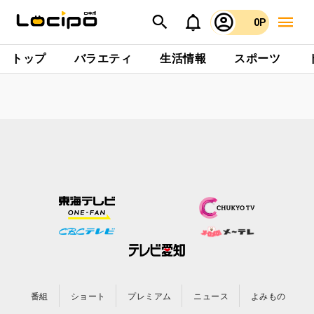
0P
トップ
バラエティ
生活情報
スポーツ
番組
ショート
プレミアム
ニュース
よみもの