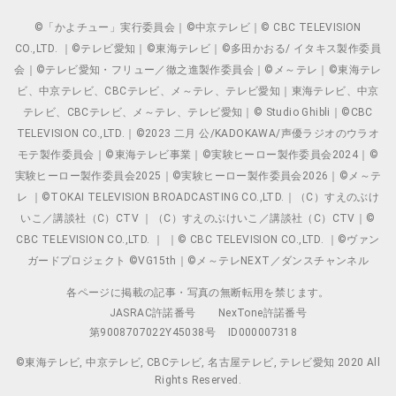
©「かよチュー」実行委員会｜©中京テレビ｜© CBC TELEVISION
CO.,LTD. ｜©テレビ愛知｜©東海テレビ｜©多田かおる/ イタキス製作委員
会｜©テレビ愛知・フリュー／徹之進製作委員会｜©メ～テレ｜©東海テレ
ビ、中京テレビ、CBCテレビ、メ～テレ、テレビ愛知｜東海テレビ、中京
テレビ、CBCテレビ、メ～テレ、テレビ愛知｜© Studio Ghibli｜©CBC
TELEVISION CO.,LTD.｜©2023 二月 公/KADOKAWA/声優ラジオのウラオ
モテ製作委員会｜©東海テレビ事業｜©実験ヒーロー製作委員会2024｜©
実験ヒーロー製作委員会2025｜©実験ヒーロー製作委員会2026｜©メ～テ
レ ｜©TOKAI TELEVISION BROADCASTING CO.,LTD.｜（C）すえのぶけ
いこ／講談社（C）CTV ｜（C）すえのぶけいこ／講談社（C）CTV｜©
CBC TELEVISION CO.,LTD. ｜ ｜© CBC TELEVISION CO.,LTD. ｜©ヴァン
ガードプロジェクト ©VG15th｜©メ～テレNEXT／ダンスチャンネル
各ページに掲載の記事・写真の無断転用を禁じます。
JASRAC許諾番号
NexTone許諾番号
第9008707022Y45038号
ID000007318
©東海テレビ, 中京テレビ, CBCテレビ, 名古屋テレビ, テレビ愛知 2020 All
Rights Reserved.