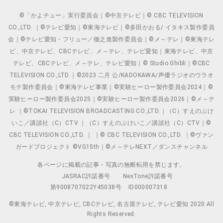
©「かよチュー」実行委員会｜©中京テレビ｜© CBC TELEVISION
CO.,LTD. ｜©テレビ愛知｜©東海テレビ｜©多田かおる/ イタキス製作委員
会｜©テレビ愛知・フリュー／徹之進製作委員会｜©メ～テレ｜©東海テレ
ビ、中京テレビ、CBCテレビ、メ～テレ、テレビ愛知｜東海テレビ、中京
テレビ、CBCテレビ、メ～テレ、テレビ愛知｜© Studio Ghibli｜©CBC
TELEVISION CO.,LTD.｜©2023 二月 公/KADOKAWA/声優ラジオのウラオ
モテ製作委員会｜©東海テレビ事業｜©実験ヒーロー製作委員会2024｜©
実験ヒーロー製作委員会2025｜©実験ヒーロー製作委員会2026｜©メ～テ
レ ｜©TOKAI TELEVISION BROADCASTING CO.,LTD.｜（C）すえのぶけ
いこ／講談社（C）CTV ｜（C）すえのぶけいこ／講談社（C）CTV｜©
CBC TELEVISION CO.,LTD. ｜ ｜© CBC TELEVISION CO.,LTD. ｜©ヴァン
ガードプロジェクト ©VG15th｜©メ～テレNEXT／ダンスチャンネル
各ページに掲載の記事・写真の無断転用を禁じます。
JASRAC許諾番号
NexTone許諾番号
第9008707022Y45038号
ID000007318
©東海テレビ, 中京テレビ, CBCテレビ, 名古屋テレビ, テレビ愛知 2020 All
Rights Reserved.