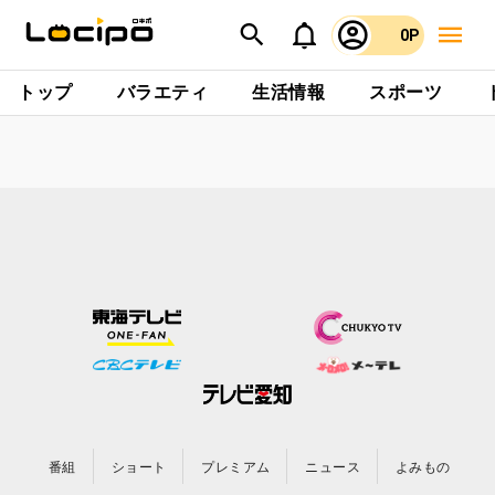
0P
トップ
バラエティ
生活情報
スポーツ
番組
ショート
プレミアム
ニュース
よみもの