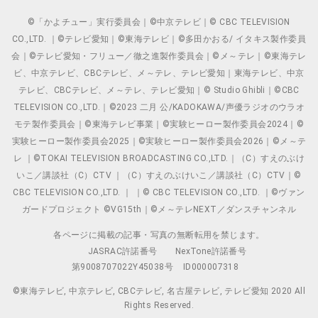
©「かよチュー」実行委員会｜©中京テレビ｜© CBC TELEVISION
CO.,LTD. ｜©テレビ愛知｜©東海テレビ｜©多田かおる/ イタキス製作委員
会｜©テレビ愛知・フリュー／徹之進製作委員会｜©メ～テレ｜©東海テレ
ビ、中京テレビ、CBCテレビ、メ～テレ、テレビ愛知｜東海テレビ、中京
テレビ、CBCテレビ、メ～テレ、テレビ愛知｜© Studio Ghibli｜©CBC
TELEVISION CO.,LTD.｜©2023 二月 公/KADOKAWA/声優ラジオのウラオ
モテ製作委員会｜©東海テレビ事業｜©実験ヒーロー製作委員会2024｜©
実験ヒーロー製作委員会2025｜©実験ヒーロー製作委員会2026｜©メ～テ
レ ｜©TOKAI TELEVISION BROADCASTING CO.,LTD.｜（C）すえのぶけ
いこ／講談社（C）CTV ｜（C）すえのぶけいこ／講談社（C）CTV｜©
CBC TELEVISION CO.,LTD. ｜ ｜© CBC TELEVISION CO.,LTD. ｜©ヴァン
ガードプロジェクト ©VG15th｜©メ～テレNEXT／ダンスチャンネル
各ページに掲載の記事・写真の無断転用を禁じます。
JASRAC許諾番号
NexTone許諾番号
第9008707022Y45038号
ID000007318
©東海テレビ, 中京テレビ, CBCテレビ, 名古屋テレビ, テレビ愛知 2020 All
Rights Reserved.