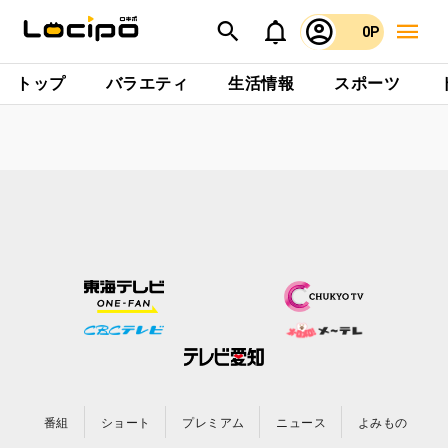
0P
トップ
バラエティ
生活情報
スポーツ
番組
ショート
プレミアム
ニュース
よみもの