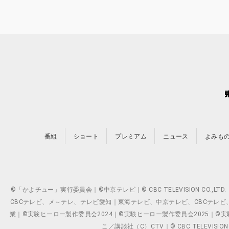
番組
ショート
プレミアム
ニュース
よみも
©「かよチュー」実行委員会｜©中京テレビ｜© CBC TELEVISION C
CBCテレビ、メ～テレ、テレビ愛知｜東海テレビ、中京テレビ、CBCテレビ、メ～テレ、テ
業｜©実験ヒーロー製作委員会2024｜©実験ヒーロー製作委員会2025｜©実験ヒーロー
こ／講談社（C）CTV｜© CBC TELEVISION