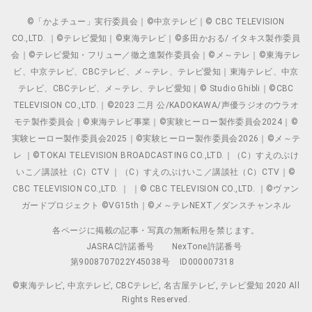
©「かよチュー」実行委員会｜©中京テレビ｜© CBC TELEVISION
CO.,LTD. ｜©テレビ愛知｜©東海テレビ｜©多田かおる/ イタキス製作委員
会｜©テレビ愛知・フリュー／徹之進製作委員会｜©メ～テレ｜©東海テレ
ビ、中京テレビ、CBCテレビ、メ～テレ、テレビ愛知｜東海テレビ、中京
テレビ、CBCテレビ、メ～テレ、テレビ愛知｜© Studio Ghibli｜©CBC
TELEVISION CO.,LTD.｜©2023 二月 公/KADOKAWA/声優ラジオのウラオ
モテ製作委員会｜©東海テレビ事業｜©実験ヒーロー製作委員会2024｜©
実験ヒーロー製作委員会2025｜©実験ヒーロー製作委員会2026｜©メ～テ
レ ｜©TOKAI TELEVISION BROADCASTING CO.,LTD.｜（C）すえのぶけ
いこ／講談社（C）CTV ｜（C）すえのぶけいこ／講談社（C）CTV｜©
CBC TELEVISION CO.,LTD. ｜ ｜© CBC TELEVISION CO.,LTD. ｜©ヴァン
ガードプロジェクト ©VG15th｜©メ～テレNEXT／ダンスチャンネル
各ページに掲載の記事・写真の無断転用を禁じます。
JASRAC許諾番号
NexTone許諾番号
第9008707022Y45038号
ID000007318
©東海テレビ, 中京テレビ, CBCテレビ, 名古屋テレビ, テレビ愛知 2020 All
Rights Reserved.