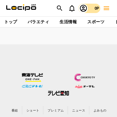
0P
トップ
バラエティ
生活情報
スポーツ
番組
ショート
プレミアム
ニュース
よみもの