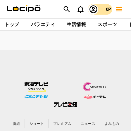
0P
トップ
バラエティ
生活情報
スポーツ
番組
ショート
プレミアム
ニュース
よみもの