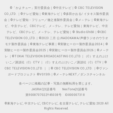
©「かよチュー」実行委員会｜©中京テレビ｜© CBC TELEVISION
CO.,LTD. ｜©テレビ愛知｜©東海テレビ｜©多田かおる/ イタキス製作委員
会｜©テレビ愛知・フリュー／徹之進製作委員会｜©メ～テレ｜©東海テレ
ビ、中京テレビ、CBCテレビ、メ～テレ、テレビ愛知｜東海テレビ、中京
テレビ、CBCテレビ、メ～テレ、テレビ愛知｜© Studio Ghibli｜©CBC
TELEVISION CO.,LTD.｜©2023 二月 公/KADOKAWA/声優ラジオのウラオ
モテ製作委員会｜©東海テレビ事業｜©実験ヒーロー製作委員会2024｜©
実験ヒーロー製作委員会2025｜©実験ヒーロー製作委員会2026｜©メ～テ
レ ｜©TOKAI TELEVISION BROADCASTING CO.,LTD.｜（C）すえのぶけ
いこ／講談社（C）CTV ｜（C）すえのぶけいこ／講談社（C）CTV｜©
CBC TELEVISION CO.,LTD. ｜ ｜© CBC TELEVISION CO.,LTD. ｜©ヴァン
ガードプロジェクト ©VG15th｜©メ～テレNEXT／ダンスチャンネル
各ページに掲載の記事・写真の無断転用を禁じます。
JASRAC許諾番号
NexTone許諾番号
第9008707022Y45038号
ID000007318
©東海テレビ, 中京テレビ, CBCテレビ, 名古屋テレビ, テレビ愛知 2020 All
Rights Reserved.