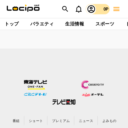
0P
トップ
バラエティ
生活情報
スポーツ
番組
ショート
プレミアム
ニュース
よみもの