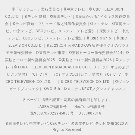
©「かよチュー」実行委員会｜©中京テレビ｜© CBC TELEVISION
CO.,LTD. ｜©テレビ愛知｜©東海テレビ｜©多田かおる/ イタキス製作委員
会｜©テレビ愛知・フリュー／徹之進製作委員会｜©メ～テレ｜©東海テレ
ビ、中京テレビ、CBCテレビ、メ～テレ、テレビ愛知｜東海テレビ、中京
テレビ、CBCテレビ、メ～テレ、テレビ愛知｜© Studio Ghibli｜©CBC
TELEVISION CO.,LTD.｜©2023 二月 公/KADOKAWA/声優ラジオのウラオ
モテ製作委員会｜©東海テレビ事業｜©実験ヒーロー製作委員会2024｜©
実験ヒーロー製作委員会2025｜©実験ヒーロー製作委員会2026｜©メ～テ
レ ｜©TOKAI TELEVISION BROADCASTING CO.,LTD.｜（C）すえのぶけ
いこ／講談社（C）CTV ｜（C）すえのぶけいこ／講談社（C）CTV｜©
CBC TELEVISION CO.,LTD. ｜ ｜© CBC TELEVISION CO.,LTD. ｜©ヴァン
ガードプロジェクト ©VG15th｜©メ～テレNEXT／ダンスチャンネル
各ページに掲載の記事・写真の無断転用を禁じます。
JASRAC許諾番号
NexTone許諾番号
第9008707022Y45038号
ID000007318
©東海テレビ, 中京テレビ, CBCテレビ, 名古屋テレビ, テレビ愛知 2020 All
Rights Reserved.