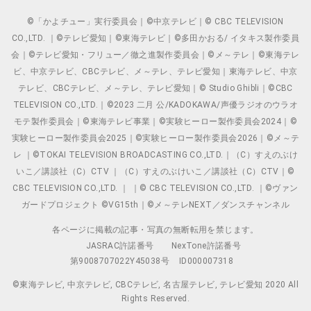
©「かよチュー」実行委員会｜©中京テレビ｜© CBC TELEVISION
CO.,LTD. ｜©テレビ愛知｜©東海テレビ｜©多田かおる/ イタキス製作委員
会｜©テレビ愛知・フリュー／徹之進製作委員会｜©メ～テレ｜©東海テレ
ビ、中京テレビ、CBCテレビ、メ～テレ、テレビ愛知｜東海テレビ、中京
テレビ、CBCテレビ、メ～テレ、テレビ愛知｜© Studio Ghibli｜©CBC
TELEVISION CO.,LTD.｜©2023 二月 公/KADOKAWA/声優ラジオのウラオ
モテ製作委員会｜©東海テレビ事業｜©実験ヒーロー製作委員会2024｜©
実験ヒーロー製作委員会2025｜©実験ヒーロー製作委員会2026｜©メ～テ
レ ｜©TOKAI TELEVISION BROADCASTING CO.,LTD.｜（C）すえのぶけ
いこ／講談社（C）CTV ｜（C）すえのぶけいこ／講談社（C）CTV｜©
CBC TELEVISION CO.,LTD. ｜ ｜© CBC TELEVISION CO.,LTD. ｜©ヴァン
ガードプロジェクト ©VG15th｜©メ～テレNEXT／ダンスチャンネル
各ページに掲載の記事・写真の無断転用を禁じます。
JASRAC許諾番号
NexTone許諾番号
第9008707022Y45038号
ID000007318
©東海テレビ, 中京テレビ, CBCテレビ, 名古屋テレビ, テレビ愛知 2020 All
Rights Reserved.