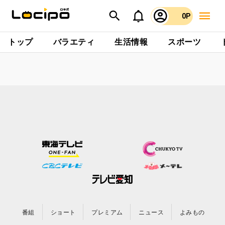
0P
トップ
バラエティ
生活情報
スポーツ
番組
ショート
プレミアム
ニュース
よみもの