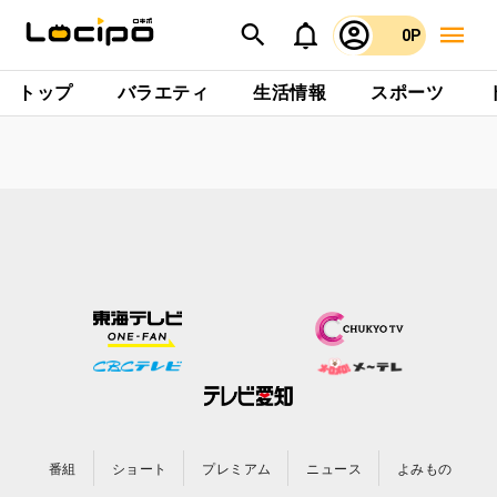
0P
トップ
バラエティ
生活情報
スポーツ
番組
ショート
プレミアム
ニュース
よみもの