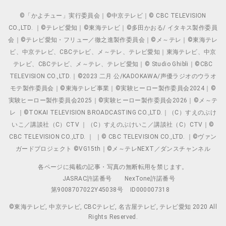
©「かよチュー」実行委員会｜©中京テレビ｜© CBC TELEVISION
CO.,LTD. ｜©テレビ愛知｜©東海テレビ｜©多田かおる/ イタキス製作委員
会｜©テレビ愛知・フリュー／徹之進製作委員会｜©メ～テレ｜©東海テレ
ビ、中京テレビ、CBCテレビ、メ～テレ、テレビ愛知｜東海テレビ、中京
テレビ、CBCテレビ、メ～テレ、テレビ愛知｜© Studio Ghibli｜©CBC
TELEVISION CO.,LTD.｜©2023 二月 公/KADOKAWA/声優ラジオのウラオ
モテ製作委員会｜©東海テレビ事業｜©実験ヒーロー製作委員会2024｜©
実験ヒーロー製作委員会2025｜©実験ヒーロー製作委員会2026｜©メ～テ
レ ｜©TOKAI TELEVISION BROADCASTING CO.,LTD.｜（C）すえのぶけ
いこ／講談社（C）CTV ｜（C）すえのぶけいこ／講談社（C）CTV｜©
CBC TELEVISION CO.,LTD. ｜ ｜© CBC TELEVISION CO.,LTD. ｜©ヴァン
ガードプロジェクト ©VG15th｜©メ～テレNEXT／ダンスチャンネル
各ページに掲載の記事・写真の無断転用を禁じます。
JASRAC許諾番号
NexTone許諾番号
第9008707022Y45038号
ID000007318
©東海テレビ, 中京テレビ, CBCテレビ, 名古屋テレビ, テレビ愛知 2020 All
Rights Reserved.