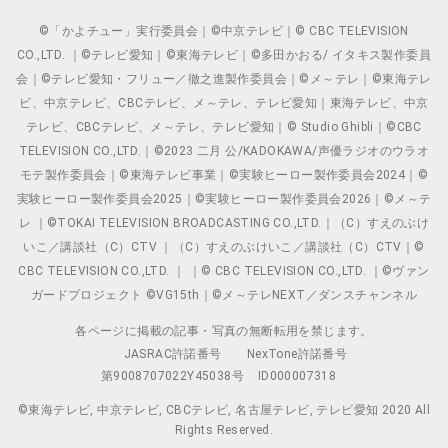
©「かよチュー」実行委員会｜©中京テレビ｜© CBC TELEVISION
CO.,LTD. ｜©テレビ愛知｜©東海テレビ｜©多田かおる/ イタキス製作委員
会｜©テレビ愛知・フリュー／徹之進製作委員会｜©メ～テレ｜©東海テレ
ビ、中京テレビ、CBCテレビ、メ～テレ、テレビ愛知｜東海テレビ、中京
テレビ、CBCテレビ、メ～テレ、テレビ愛知｜© Studio Ghibli｜©CBC
TELEVISION CO.,LTD.｜©2023 二月 公/KADOKAWA/声優ラジオのウラオ
モテ製作委員会｜©東海テレビ事業｜©実験ヒーロー製作委員会2024｜©
実験ヒーロー製作委員会2025｜©実験ヒーロー製作委員会2026｜©メ～テ
レ ｜©TOKAI TELEVISION BROADCASTING CO.,LTD.｜（C）すえのぶけ
いこ／講談社（C）CTV ｜（C）すえのぶけいこ／講談社（C）CTV｜©
CBC TELEVISION CO.,LTD. ｜ ｜© CBC TELEVISION CO.,LTD. ｜©ヴァン
ガードプロジェクト ©VG15th｜©メ～テレNEXT／ダンスチャンネル
各ページに掲載の記事・写真の無断転用を禁じます。
JASRAC許諾番号
NexTone許諾番号
第9008707022Y45038号
ID000007318
©東海テレビ, 中京テレビ, CBCテレビ, 名古屋テレビ, テレビ愛知 2020 All
Rights Reserved.