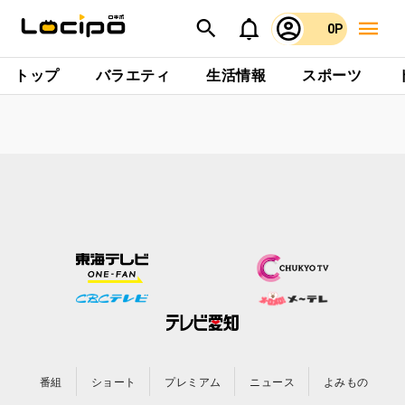
0P
トップ
バラエティ
生活情報
スポーツ
番組
ショート
プレミアム
ニュース
よみもの