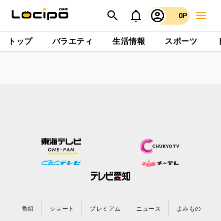
0P
トップ
バラエティ
生活情報
スポーツ
番組
ショート
プレミアム
ニュース
よみもの