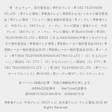
©「かよチュー」実行委員会｜©中京テレビ｜© CBC TELEVISION
CO.,LTD. ｜©テレビ愛知｜©東海テレビ｜©多田かおる/ イタキス製作委員
会｜©テレビ愛知・フリュー／徹之進製作委員会｜©メ～テレ｜©東海テレ
ビ、中京テレビ、CBCテレビ、メ～テレ、テレビ愛知｜東海テレビ、中京
テレビ、CBCテレビ、メ～テレ、テレビ愛知｜© Studio Ghibli｜©CBC
TELEVISION CO.,LTD.｜©2023 二月 公/KADOKAWA/声優ラジオのウラオ
モテ製作委員会｜©東海テレビ事業｜©実験ヒーロー製作委員会2024｜©
実験ヒーロー製作委員会2025｜©実験ヒーロー製作委員会2026｜©メ～テ
レ ｜©TOKAI TELEVISION BROADCASTING CO.,LTD.｜（C）すえのぶけ
いこ／講談社（C）CTV ｜（C）すえのぶけいこ／講談社（C）CTV｜©
CBC TELEVISION CO.,LTD. ｜ ｜© CBC TELEVISION CO.,LTD. ｜©ヴァン
ガードプロジェクト ©VG15th｜©メ～テレNEXT／ダンスチャンネル
各ページに掲載の記事・写真の無断転用を禁じます。
JASRAC許諾番号
NexTone許諾番号
第9008707022Y45038号
ID000007318
©東海テレビ, 中京テレビ, CBCテレビ, 名古屋テレビ, テレビ愛知 2020 All
Rights Reserved.