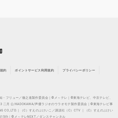
規約
ポイントサービス利用規約
プライバシーポリシー
©テレビ愛知・フリュー／徹之進製作委員会｜©メ～テレ｜©東海テレビ、中京テレビ、
©2023 二月 公/KADOKAWA/声優ラジオのウラオモテ製作委員会｜©東海テレビ事
ING CO.,LTD.｜（C）すえのぶけいこ／講談社（C）CTV ｜（C）すえのぶけい
クト ©VG15th｜©メ～テレNEXT／ダンスチャンネル