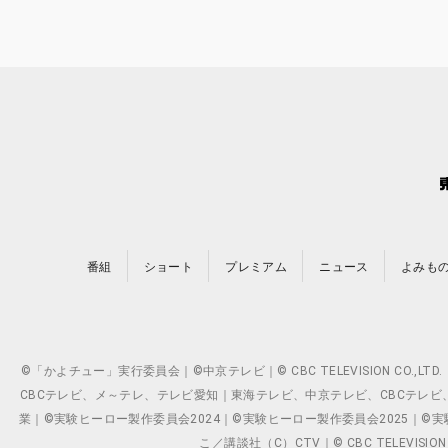
番組
ショート
プレミアム
ニュース
よみも
©「かよチュー」実行委員会｜©中京テレビ｜© CBC TELEVISION C
CBCテレビ、メ～テレ、テレビ愛知｜東海テレビ、中京テレビ、CBCテレビ、メ～テレ、テ
業｜©実験ヒーロー製作委員会2024｜©実験ヒーロー製作委員会2025｜©実験ヒーロー
こ／講談社（C）CTV｜© CBC TELEVISION