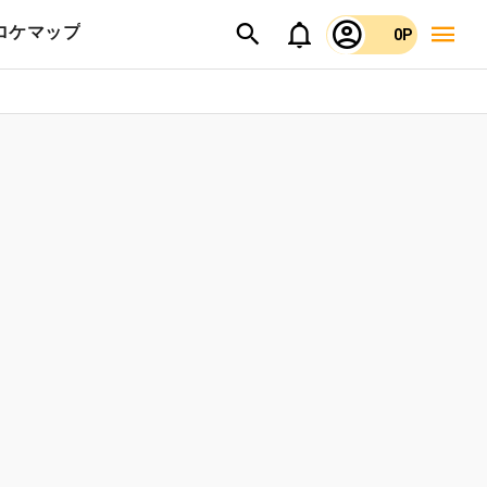
ロケマップ
0P