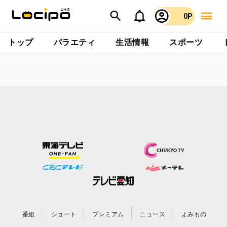
0P
トップ
バラエティ
生活情報
スポーツ
番組
ショート
プレミアム
ニュース
よみもの