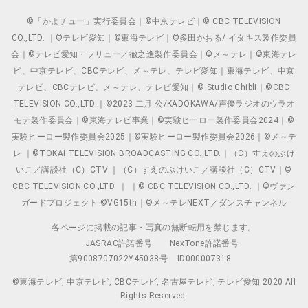
©「かよチュー」実行委員会｜©中京テレビ｜© CBC TELEVISION
CO.,LTD. ｜©テレビ愛知｜©東海テレビ｜©多田かおる/ イタキス製作委員
会｜©テレビ愛知・フリュー／徹之進製作委員会｜©メ～テレ｜©東海テレ
ビ、中京テレビ、CBCテレビ、メ～テレ、テレビ愛知｜東海テレビ、中京
テレビ、CBCテレビ、メ～テレ、テレビ愛知｜© Studio Ghibli｜©CBC
TELEVISION CO.,LTD.｜©2023 二月 公/KADOKAWA/声優ラジオのウラオ
モテ製作委員会｜©東海テレビ事業｜©実験ヒーロー製作委員会2024｜©
実験ヒーロー製作委員会2025｜©実験ヒーロー製作委員会2026｜©メ～テ
レ ｜©TOKAI TELEVISION BROADCASTING CO.,LTD.｜（C）すえのぶけ
いこ／講談社（C）CTV ｜（C）すえのぶけいこ／講談社（C）CTV｜©
CBC TELEVISION CO.,LTD. ｜ ｜© CBC TELEVISION CO.,LTD. ｜©ヴァン
ガードプロジェクト ©VG15th｜©メ～テレNEXT／ダンスチャンネル
各ページに掲載の記事・写真の無断転用を禁じます。
JASRAC許諾番号
NexTone許諾番号
第9008707022Y45038号
ID000007318
©東海テレビ, 中京テレビ, CBCテレビ, 名古屋テレビ, テレビ愛知 2020 All
Rights Reserved.