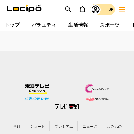
0P
トップ
バラエティ
生活情報
スポーツ
番組
ショート
プレミアム
ニュース
よみもの