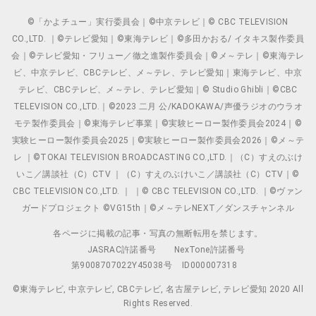
©「かよチュー」実行委員会｜©中京テレビ｜© CBC TELEVISION
CO.,LTD. ｜©テレビ愛知｜©東海テレビ｜©多田かおる/ イタキス製作委員
会｜©テレビ愛知・フリュー／徹之進製作委員会｜©メ～テレ｜©東海テレ
ビ、中京テレビ、CBCテレビ、メ～テレ、テレビ愛知｜東海テレビ、中京
テレビ、CBCテレビ、メ～テレ、テレビ愛知｜© Studio Ghibli｜©CBC
TELEVISION CO.,LTD.｜©2023 二月 公/KADOKAWA/声優ラジオのウラオ
モテ製作委員会｜©東海テレビ事業｜©実験ヒーロー製作委員会2024｜©
実験ヒーロー製作委員会2025｜©実験ヒーロー製作委員会2026｜©メ～テ
レ ｜©TOKAI TELEVISION BROADCASTING CO.,LTD.｜（C）すえのぶけ
いこ／講談社（C）CTV ｜（C）すえのぶけいこ／講談社（C）CTV｜©
CBC TELEVISION CO.,LTD. ｜ ｜© CBC TELEVISION CO.,LTD. ｜©ヴァン
ガードプロジェクト ©VG15th｜©メ～テレNEXT／ダンスチャンネル
各ページに掲載の記事・写真の無断転用を禁じます。
JASRAC許諾番号
NexTone許諾番号
第9008707022Y45038号
ID000007318
©東海テレビ, 中京テレビ, CBCテレビ, 名古屋テレビ, テレビ愛知 2020 All
Rights Reserved.