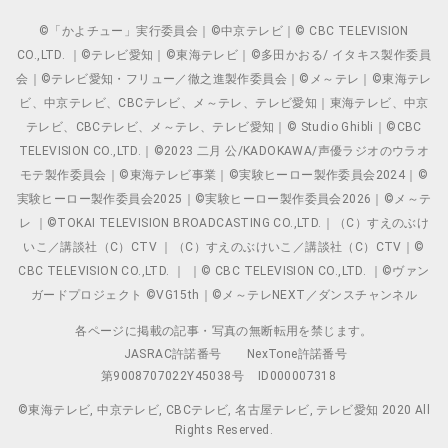
©「かよチュー」実行委員会｜©中京テレビ｜© CBC TELEVISION
CO.,LTD. ｜©テレビ愛知｜©東海テレビ｜©多田かおる/ イタキス製作委員
会｜©テレビ愛知・フリュー／徹之進製作委員会｜©メ～テレ｜©東海テレ
ビ、中京テレビ、CBCテレビ、メ～テレ、テレビ愛知｜東海テレビ、中京
テレビ、CBCテレビ、メ～テレ、テレビ愛知｜© Studio Ghibli｜©CBC
TELEVISION CO.,LTD.｜©2023 二月 公/KADOKAWA/声優ラジオのウラオ
モテ製作委員会｜©東海テレビ事業｜©実験ヒーロー製作委員会2024｜©
実験ヒーロー製作委員会2025｜©実験ヒーロー製作委員会2026｜©メ～テ
レ ｜©TOKAI TELEVISION BROADCASTING CO.,LTD.｜（C）すえのぶけ
いこ／講談社（C）CTV ｜（C）すえのぶけいこ／講談社（C）CTV｜©
CBC TELEVISION CO.,LTD. ｜ ｜© CBC TELEVISION CO.,LTD. ｜©ヴァン
ガードプロジェクト ©VG15th｜©メ～テレNEXT／ダンスチャンネル
各ページに掲載の記事・写真の無断転用を禁じます。
JASRAC許諾番号
NexTone許諾番号
第9008707022Y45038号
ID000007318
©東海テレビ, 中京テレビ, CBCテレビ, 名古屋テレビ, テレビ愛知 2020 All
Rights Reserved.