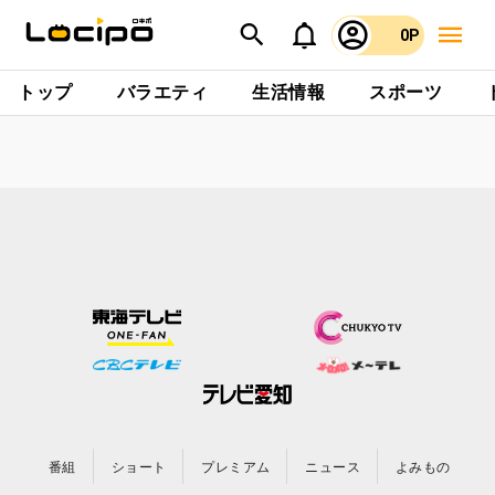
0P
トップ
バラエティ
生活情報
スポーツ
番組
ショート
プレミアム
ニュース
よみもの