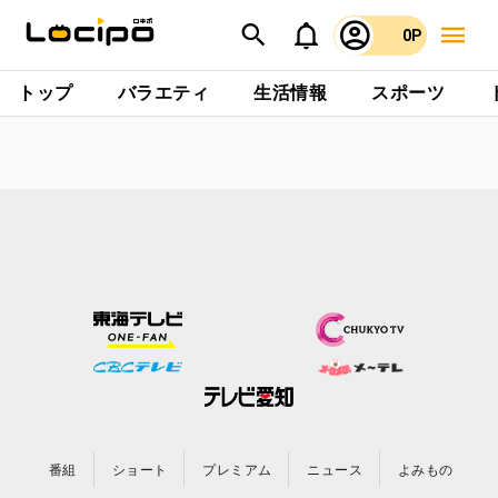
0P
トップ
バラエティ
生活情報
スポーツ
番組
ショート
プレミアム
ニュース
よみもの