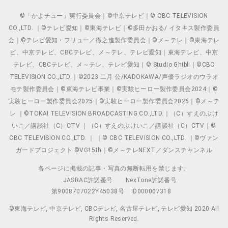
©「かよチュー」実行委員会｜©中京テレビ｜© CBC TELEVISION
CO.,LTD. ｜©テレビ愛知｜©東海テレビ｜©多田かおる/ イタキス製作委員
会｜©テレビ愛知・フリュー／徹之進製作委員会｜©メ～テレ｜©東海テレ
ビ、中京テレビ、CBCテレビ、メ～テレ、テレビ愛知｜東海テレビ、中京
テレビ、CBCテレビ、メ～テレ、テレビ愛知｜© Studio Ghibli｜©CBC
TELEVISION CO.,LTD.｜©2023 二月 公/KADOKAWA/声優ラジオのウラオ
モテ製作委員会｜©東海テレビ事業｜©実験ヒーロー製作委員会2024｜©
実験ヒーロー製作委員会2025｜©実験ヒーロー製作委員会2026｜©メ～テ
レ ｜©TOKAI TELEVISION BROADCASTING CO.,LTD.｜（C）すえのぶけ
いこ／講談社（C）CTV ｜（C）すえのぶけいこ／講談社（C）CTV｜©
CBC TELEVISION CO.,LTD. ｜ ｜© CBC TELEVISION CO.,LTD. ｜©ヴァン
ガードプロジェクト ©VG15th｜©メ～テレNEXT／ダンスチャンネル
各ページに掲載の記事・写真の無断転用を禁じます。
JASRAC許諾番号
NexTone許諾番号
第9008707022Y45038号
ID000007318
©東海テレビ, 中京テレビ, CBCテレビ, 名古屋テレビ, テレビ愛知 2020 All
Rights Reserved.