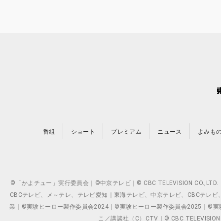
番組
ショート
プレミアム
ニュース
よみも
©「かよチュー」実行委員会｜©中京テレビ｜© CBC TELEVISION C
CBCテレビ、メ～テレ、テレビ愛知｜東海テレビ、中京テレビ、CBCテレビ、メ～テレ、テ
業｜©実験ヒーロー製作委員会2024｜©実験ヒーロー製作委員会2025｜©実験ヒーロー
こ／講談社（C）CTV｜© CBC TELEVISION