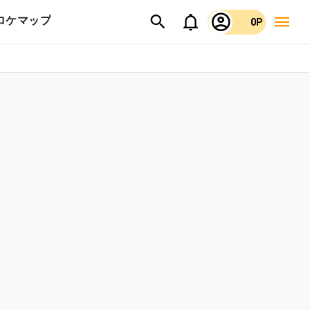
ロケマップ
0P