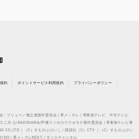
規約
ポイントサービス利用規約
プライバシーポリシー
©テレビ愛知・フリュー／徹之進製作委員会｜©メ～テレ｜©東海テレビ、中京テレビ、
©2023 二月 公/KADOKAWA/声優ラジオのウラオモテ製作委員会｜©東海テレビ事
ING CO.,LTD.｜（C）すえのぶけいこ／講談社（C）CTV ｜（C）すえのぶけい
クト ©VG15th｜©メ～テレNEXT／ダンスチャンネル