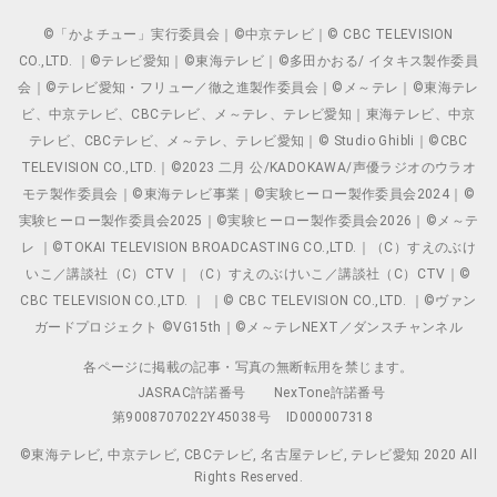
©「かよチュー」実行委員会｜©中京テレビ｜© CBC TELEVISION
CO.,LTD. ｜©テレビ愛知｜©東海テレビ｜©多田かおる/ イタキス製作委員
会｜©テレビ愛知・フリュー／徹之進製作委員会｜©メ～テレ｜©東海テレ
ビ、中京テレビ、CBCテレビ、メ～テレ、テレビ愛知｜東海テレビ、中京
テレビ、CBCテレビ、メ～テレ、テレビ愛知｜© Studio Ghibli｜©CBC
TELEVISION CO.,LTD.｜©2023 二月 公/KADOKAWA/声優ラジオのウラオ
モテ製作委員会｜©東海テレビ事業｜©実験ヒーロー製作委員会2024｜©
実験ヒーロー製作委員会2025｜©実験ヒーロー製作委員会2026｜©メ～テ
レ ｜©TOKAI TELEVISION BROADCASTING CO.,LTD.｜（C）すえのぶけ
いこ／講談社（C）CTV ｜（C）すえのぶけいこ／講談社（C）CTV｜©
CBC TELEVISION CO.,LTD. ｜ ｜© CBC TELEVISION CO.,LTD. ｜©ヴァン
ガードプロジェクト ©VG15th｜©メ～テレNEXT／ダンスチャンネル
各ページに掲載の記事・写真の無断転用を禁じます。
JASRAC許諾番号
NexTone許諾番号
第9008707022Y45038号
ID000007318
©東海テレビ, 中京テレビ, CBCテレビ, 名古屋テレビ, テレビ愛知 2020 All
Rights Reserved.