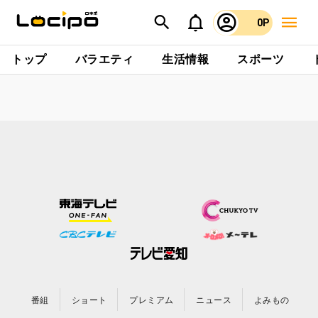
0P
トップ
バラエティ
生活情報
スポーツ
番組
ショート
プレミアム
ニュース
よみもの