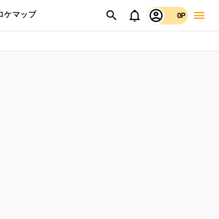
ロケマップ
0P