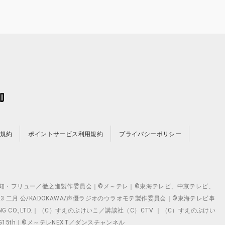
規約
ポイントサービス利用規約
プライバシーポリシー
©テレビ愛知・フリュー／徹之進製作委員会｜©メ～テレ｜©東海テレビ、中京テレビ、
©2023 二月 公/KADOKAWA/声優ラジオのウラオモテ製作委員会｜©東海テレビ事
ING CO.,LTD.｜（C）すえのぶけいこ／講談社（C）CTV ｜（C）すえのぶけい
クト ©VG15th｜©メ～テレNEXT／ダンスチャンネル