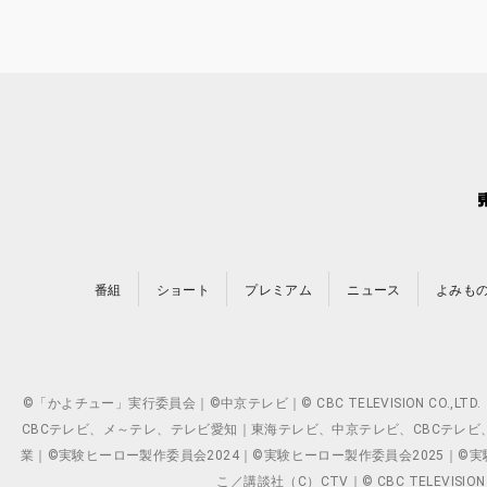
番組
ショート
プレミアム
ニュース
よみも
©「かよチュー」実行委員会｜©中京テレビ｜© CBC TELEVISION C
CBCテレビ、メ～テレ、テレビ愛知｜東海テレビ、中京テレビ、CBCテレビ、メ～テレ、テ
業｜©実験ヒーロー製作委員会2024｜©実験ヒーロー製作委員会2025｜©実験ヒーロー
こ／講談社（C）CTV｜© CBC TELEVISION