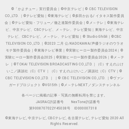
©「かよチュー」実行委員会｜©中京テレビ｜© CBC TELEVISION
CO.,LTD. ｜©テレビ愛知｜©東海テレビ｜©多田かおる/ イタキス製作委員
会｜©テレビ愛知・フリュー／徹之進製作委員会｜©メ～テレ｜©東海テレ
ビ、中京テレビ、CBCテレビ、メ～テレ、テレビ愛知｜東海テレビ、中京
テレビ、CBCテレビ、メ～テレ、テレビ愛知｜© Studio Ghibli｜©CBC
TELEVISION CO.,LTD.｜©2023 二月 公/KADOKAWA/声優ラジオのウラオ
モテ製作委員会｜©東海テレビ事業｜©実験ヒーロー製作委員会2024｜©
実験ヒーロー製作委員会2025｜©実験ヒーロー製作委員会2026｜©メ～テ
レ ｜©TOKAI TELEVISION BROADCASTING CO.,LTD.｜（C）すえのぶけ
いこ／講談社（C）CTV ｜（C）すえのぶけいこ／講談社（C）CTV｜©
CBC TELEVISION CO.,LTD. ｜ ｜© CBC TELEVISION CO.,LTD. ｜©ヴァン
ガードプロジェクト ©VG15th｜©メ～テレNEXT／ダンスチャンネル
各ページに掲載の記事・写真の無断転用を禁じます。
JASRAC許諾番号
NexTone許諾番号
第9008707022Y45038号
ID000007318
©東海テレビ, 中京テレビ, CBCテレビ, 名古屋テレビ, テレビ愛知 2020 All
Rights Reserved.