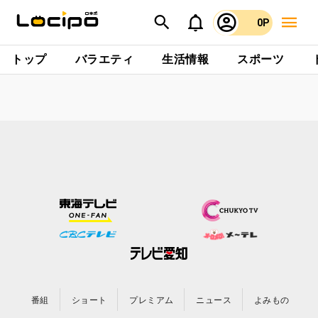
0P
トップ
バラエティ
生活情報
スポーツ
番組
ショート
プレミアム
ニュース
よみもの