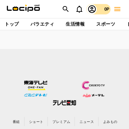
0P
トップ
バラエティ
生活情報
スポーツ
番組
ショート
プレミアム
ニュース
よみもの