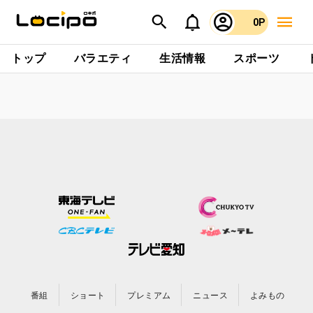
0P
トップ
バラエティ
生活情報
スポーツ
番組
ショート
プレミアム
ニュース
よみもの