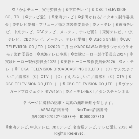
©「かよチュー」実行委員会｜©中京テレビ｜© CBC TELEVISION
CO.,LTD. ｜©テレビ愛知｜©東海テレビ｜©多田かおる/ イタキス製作委員
会｜©テレビ愛知・フリュー／徹之進製作委員会｜©メ～テレ｜©東海テレ
ビ、中京テレビ、CBCテレビ、メ～テレ、テレビ愛知｜東海テレビ、中京
テレビ、CBCテレビ、メ～テレ、テレビ愛知｜© Studio Ghibli｜©CBC
TELEVISION CO.,LTD.｜©2023 二月 公/KADOKAWA/声優ラジオのウラオ
モテ製作委員会｜©東海テレビ事業｜©実験ヒーロー製作委員会2024｜©
実験ヒーロー製作委員会2025｜©実験ヒーロー製作委員会2026｜©メ～テ
レ ｜©TOKAI TELEVISION BROADCASTING CO.,LTD.｜（C）すえのぶけ
いこ／講談社（C）CTV ｜（C）すえのぶけいこ／講談社（C）CTV｜©
CBC TELEVISION CO.,LTD. ｜ ｜© CBC TELEVISION CO.,LTD. ｜©ヴァン
ガードプロジェクト ©VG15th｜©メ～テレNEXT／ダンスチャンネル
各ページに掲載の記事・写真の無断転用を禁じます。
JASRAC許諾番号
NexTone許諾番号
第9008707022Y45038号
ID000007318
©東海テレビ, 中京テレビ, CBCテレビ, 名古屋テレビ, テレビ愛知 2020 All
Rights Reserved.