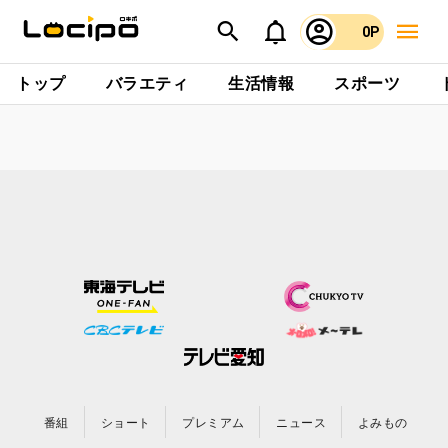
0P
トップ
バラエティ
生活情報
スポーツ
番組
ショート
プレミアム
ニュース
よみもの