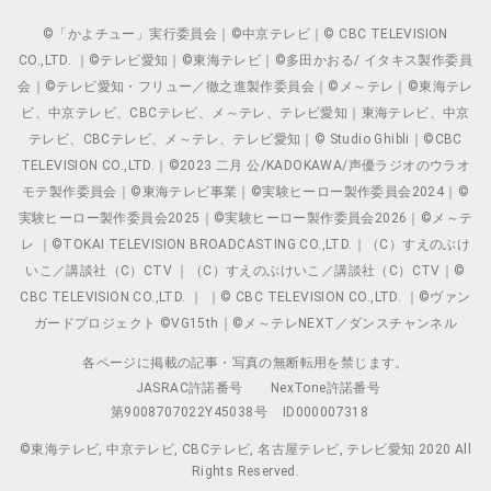
©「かよチュー」実行委員会｜©中京テレビ｜© CBC TELEVISION
CO.,LTD. ｜©テレビ愛知｜©東海テレビ｜©多田かおる/ イタキス製作委員
会｜©テレビ愛知・フリュー／徹之進製作委員会｜©メ～テレ｜©東海テレ
ビ、中京テレビ、CBCテレビ、メ～テレ、テレビ愛知｜東海テレビ、中京
テレビ、CBCテレビ、メ～テレ、テレビ愛知｜© Studio Ghibli｜©CBC
TELEVISION CO.,LTD.｜©2023 二月 公/KADOKAWA/声優ラジオのウラオ
モテ製作委員会｜©東海テレビ事業｜©実験ヒーロー製作委員会2024｜©
実験ヒーロー製作委員会2025｜©実験ヒーロー製作委員会2026｜©メ～テ
レ ｜©TOKAI TELEVISION BROADCASTING CO.,LTD.｜（C）すえのぶけ
いこ／講談社（C）CTV ｜（C）すえのぶけいこ／講談社（C）CTV｜©
CBC TELEVISION CO.,LTD. ｜ ｜© CBC TELEVISION CO.,LTD. ｜©ヴァン
ガードプロジェクト ©VG15th｜©メ～テレNEXT／ダンスチャンネル
各ページに掲載の記事・写真の無断転用を禁じます。
JASRAC許諾番号
NexTone許諾番号
第9008707022Y45038号
ID000007318
©東海テレビ, 中京テレビ, CBCテレビ, 名古屋テレビ, テレビ愛知 2020 All
Rights Reserved.