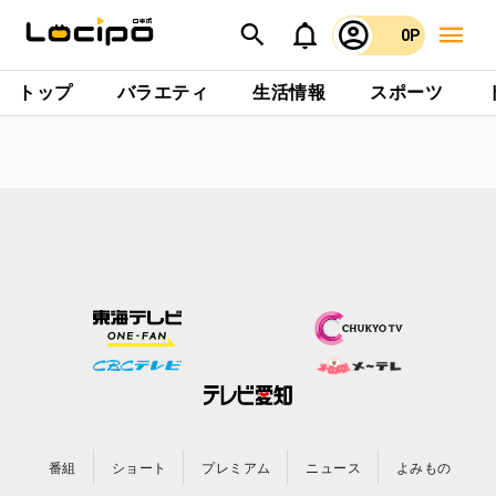
0P
トップ
バラエティ
生活情報
スポーツ
番組
ショート
プレミアム
ニュース
よみもの