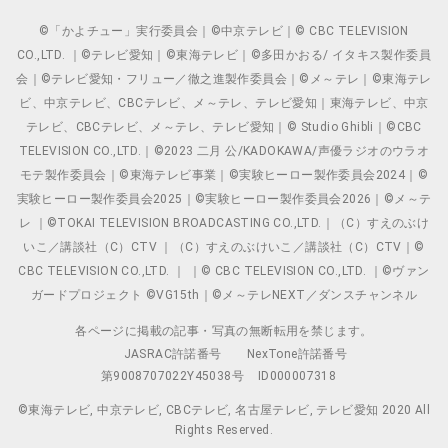
©「かよチュー」実行委員会｜©中京テレビ｜© CBC TELEVISION
CO.,LTD. ｜©テレビ愛知｜©東海テレビ｜©多田かおる/ イタキス製作委員
会｜©テレビ愛知・フリュー／徹之進製作委員会｜©メ～テレ｜©東海テレ
ビ、中京テレビ、CBCテレビ、メ～テレ、テレビ愛知｜東海テレビ、中京
テレビ、CBCテレビ、メ～テレ、テレビ愛知｜© Studio Ghibli｜©CBC
TELEVISION CO.,LTD.｜©2023 二月 公/KADOKAWA/声優ラジオのウラオ
モテ製作委員会｜©東海テレビ事業｜©実験ヒーロー製作委員会2024｜©
実験ヒーロー製作委員会2025｜©実験ヒーロー製作委員会2026｜©メ～テ
レ ｜©TOKAI TELEVISION BROADCASTING CO.,LTD.｜（C）すえのぶけ
いこ／講談社（C）CTV ｜（C）すえのぶけいこ／講談社（C）CTV｜©
CBC TELEVISION CO.,LTD. ｜ ｜© CBC TELEVISION CO.,LTD. ｜©ヴァン
ガードプロジェクト ©VG15th｜©メ～テレNEXT／ダンスチャンネル
各ページに掲載の記事・写真の無断転用を禁じます。
JASRAC許諾番号
NexTone許諾番号
第9008707022Y45038号
ID000007318
©東海テレビ, 中京テレビ, CBCテレビ, 名古屋テレビ, テレビ愛知 2020 All
Rights Reserved.