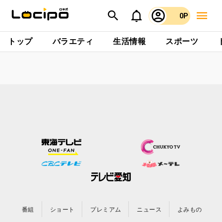
0P
トップ
バラエティ
生活情報
スポーツ
番組
ショート
プレミアム
ニュース
よみもの