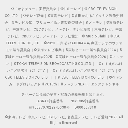
©「かよチュー」実行委員会｜©中京テレビ｜© CBC TELEVISION
CO.,LTD. ｜©テレビ愛知｜©東海テレビ｜©多田かおる/ イタキス製作委員
会｜©テレビ愛知・フリュー／徹之進製作委員会｜©メ～テレ｜©東海テレ
ビ、中京テレビ、CBCテレビ、メ～テレ、テレビ愛知｜東海テレビ、中京
テレビ、CBCテレビ、メ～テレ、テレビ愛知｜© Studio Ghibli｜©CBC
TELEVISION CO.,LTD.｜©2023 二月 公/KADOKAWA/声優ラジオのウラオ
モテ製作委員会｜©東海テレビ事業｜©実験ヒーロー製作委員会2024｜©
実験ヒーロー製作委員会2025｜©実験ヒーロー製作委員会2026｜©メ～テ
レ ｜©TOKAI TELEVISION BROADCASTING CO.,LTD.｜（C）すえのぶけ
いこ／講談社（C）CTV ｜（C）すえのぶけいこ／講談社（C）CTV｜©
CBC TELEVISION CO.,LTD. ｜ ｜© CBC TELEVISION CO.,LTD. ｜©ヴァン
ガードプロジェクト ©VG15th｜©メ～テレNEXT／ダンスチャンネル
各ページに掲載の記事・写真の無断転用を禁じます。
JASRAC許諾番号
NexTone許諾番号
第9008707022Y45038号
ID000007318
©東海テレビ, 中京テレビ, CBCテレビ, 名古屋テレビ, テレビ愛知 2020 All
Rights Reserved.