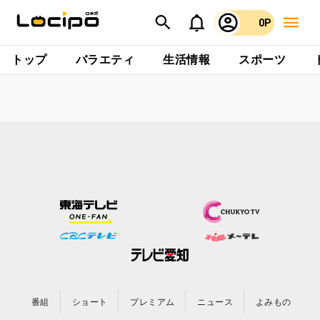
0P
トップ
バラエティ
生活情報
スポーツ
番組
ショート
プレミアム
ニュース
よみもの