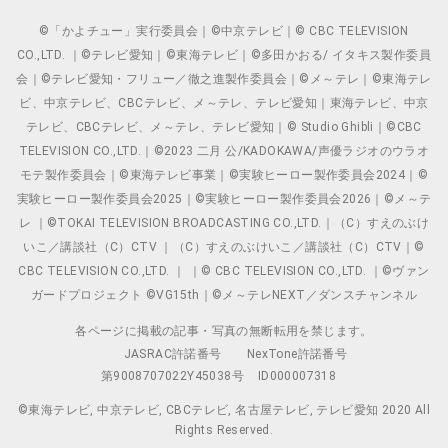
©「かよチュー」実行委員会｜©中京テレビ｜© CBC TELEVISION
CO.,LTD. ｜©テレビ愛知｜©東海テレビ｜©多田かおる/ イタキス製作委員
会｜©テレビ愛知・フリュー／徹之進製作委員会｜©メ～テレ｜©東海テレ
ビ、中京テレビ、CBCテレビ、メ～テレ、テレビ愛知｜東海テレビ、中京
テレビ、CBCテレビ、メ～テレ、テレビ愛知｜© Studio Ghibli｜©CBC
TELEVISION CO.,LTD.｜©2023 二月 公/KADOKAWA/声優ラジオのウラオ
モテ製作委員会｜©東海テレビ事業｜©実験ヒーロー製作委員会2024｜©
実験ヒーロー製作委員会2025｜©実験ヒーロー製作委員会2026｜©メ～テ
レ ｜©TOKAI TELEVISION BROADCASTING CO.,LTD.｜（C）すえのぶけ
いこ／講談社（C）CTV ｜（C）すえのぶけいこ／講談社（C）CTV｜©
CBC TELEVISION CO.,LTD. ｜ ｜© CBC TELEVISION CO.,LTD. ｜©ヴァン
ガードプロジェクト ©VG15th｜©メ～テレNEXT／ダンスチャンネル
各ページに掲載の記事・写真の無断転用を禁じます。
JASRAC許諾番号
NexTone許諾番号
第9008707022Y45038号
ID000007318
©東海テレビ, 中京テレビ, CBCテレビ, 名古屋テレビ, テレビ愛知 2020 All
Rights Reserved.