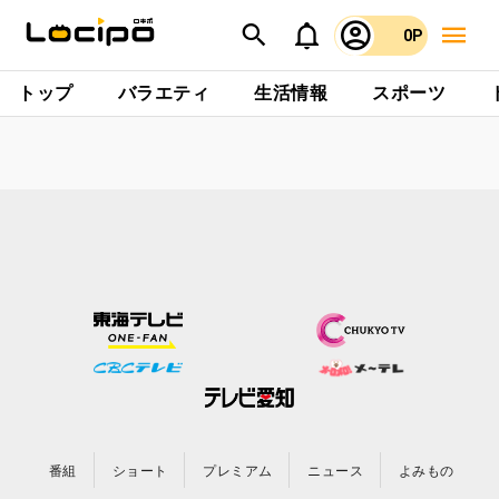
0P
トップ
バラエティ
生活情報
スポーツ
番組
ショート
プレミアム
ニュース
よみもの