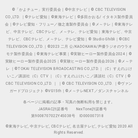
©「かよチュー」実行委員会｜©中京テレビ｜© CBC TELEVISION
CO.,LTD. ｜©テレビ愛知｜©東海テレビ｜©多田かおる/ イタキス製作委員
会｜©テレビ愛知・フリュー／徹之進製作委員会｜©メ～テレ｜©東海テレ
ビ、中京テレビ、CBCテレビ、メ～テレ、テレビ愛知｜東海テレビ、中京
テレビ、CBCテレビ、メ～テレ、テレビ愛知｜© Studio Ghibli｜©CBC
TELEVISION CO.,LTD.｜©2023 二月 公/KADOKAWA/声優ラジオのウラオ
モテ製作委員会｜©東海テレビ事業｜©実験ヒーロー製作委員会2024｜©
実験ヒーロー製作委員会2025｜©実験ヒーロー製作委員会2026｜©メ～テ
レ ｜©TOKAI TELEVISION BROADCASTING CO.,LTD.｜（C）すえのぶけ
いこ／講談社（C）CTV ｜（C）すえのぶけいこ／講談社（C）CTV｜©
CBC TELEVISION CO.,LTD. ｜ ｜© CBC TELEVISION CO.,LTD. ｜©ヴァン
ガードプロジェクト ©VG15th｜©メ～テレNEXT／ダンスチャンネル
各ページに掲載の記事・写真の無断転用を禁じます。
JASRAC許諾番号
NexTone許諾番号
第9008707022Y45038号
ID000007318
©東海テレビ, 中京テレビ, CBCテレビ, 名古屋テレビ, テレビ愛知 2020 All
Rights Reserved.