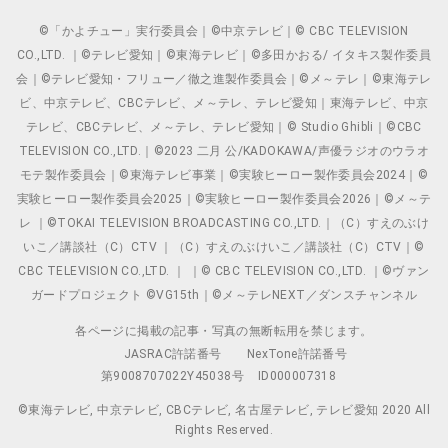
©「かよチュー」実行委員会｜©中京テレビ｜© CBC TELEVISION
CO.,LTD. ｜©テレビ愛知｜©東海テレビ｜©多田かおる/ イタキス製作委員
会｜©テレビ愛知・フリュー／徹之進製作委員会｜©メ～テレ｜©東海テレ
ビ、中京テレビ、CBCテレビ、メ～テレ、テレビ愛知｜東海テレビ、中京
テレビ、CBCテレビ、メ～テレ、テレビ愛知｜© Studio Ghibli｜©CBC
TELEVISION CO.,LTD.｜©2023 二月 公/KADOKAWA/声優ラジオのウラオ
モテ製作委員会｜©東海テレビ事業｜©実験ヒーロー製作委員会2024｜©
実験ヒーロー製作委員会2025｜©実験ヒーロー製作委員会2026｜©メ～テ
レ ｜©TOKAI TELEVISION BROADCASTING CO.,LTD.｜（C）すえのぶけ
いこ／講談社（C）CTV ｜（C）すえのぶけいこ／講談社（C）CTV｜©
CBC TELEVISION CO.,LTD. ｜ ｜© CBC TELEVISION CO.,LTD. ｜©ヴァン
ガードプロジェクト ©VG15th｜©メ～テレNEXT／ダンスチャンネル
各ページに掲載の記事・写真の無断転用を禁じます。
JASRAC許諾番号
NexTone許諾番号
第9008707022Y45038号
ID000007318
©東海テレビ, 中京テレビ, CBCテレビ, 名古屋テレビ, テレビ愛知 2020 All
Rights Reserved.