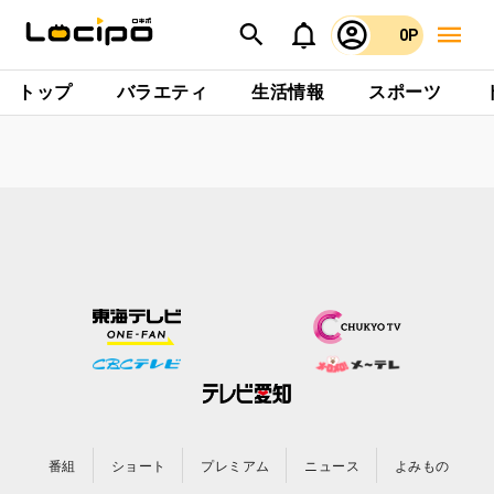
0P
トップ
バラエティ
生活情報
スポーツ
番組
ショート
プレミアム
ニュース
よみもの