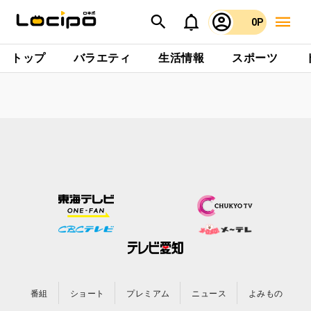
0P
トップ
バラエティ
生活情報
スポーツ
番組
ショート
プレミアム
ニュース
よみもの