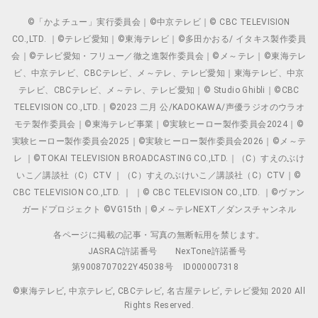
©「かよチュー」実行委員会｜©中京テレビ｜© CBC TELEVISION
CO.,LTD. ｜©テレビ愛知｜©東海テレビ｜©多田かおる/ イタキス製作委員
会｜©テレビ愛知・フリュー／徹之進製作委員会｜©メ～テレ｜©東海テレ
ビ、中京テレビ、CBCテレビ、メ～テレ、テレビ愛知｜東海テレビ、中京
テレビ、CBCテレビ、メ～テレ、テレビ愛知｜© Studio Ghibli｜©CBC
TELEVISION CO.,LTD.｜©2023 二月 公/KADOKAWA/声優ラジオのウラオ
モテ製作委員会｜©東海テレビ事業｜©実験ヒーロー製作委員会2024｜©
実験ヒーロー製作委員会2025｜©実験ヒーロー製作委員会2026｜©メ～テ
レ ｜©TOKAI TELEVISION BROADCASTING CO.,LTD.｜（C）すえのぶけ
いこ／講談社（C）CTV ｜（C）すえのぶけいこ／講談社（C）CTV｜©
CBC TELEVISION CO.,LTD. ｜ ｜© CBC TELEVISION CO.,LTD. ｜©ヴァン
ガードプロジェクト ©VG15th｜©メ～テレNEXT／ダンスチャンネル
各ページに掲載の記事・写真の無断転用を禁じます。
JASRAC許諾番号
NexTone許諾番号
第9008707022Y45038号
ID000007318
©東海テレビ, 中京テレビ, CBCテレビ, 名古屋テレビ, テレビ愛知 2020 All
Rights Reserved.