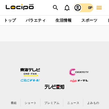
0P
トップ
バラエティ
生活情報
スポーツ
番組
ショート
プレミアム
ニュース
よみもの