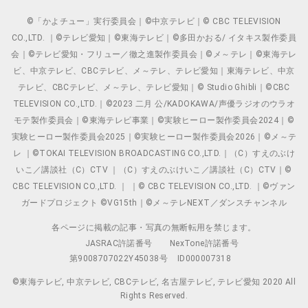
©「かよチュー」実行委員会｜©中京テレビ｜© CBC TELEVISION
CO.,LTD. ｜©テレビ愛知｜©東海テレビ｜©多田かおる/ イタキス製作委員
会｜©テレビ愛知・フリュー／徹之進製作委員会｜©メ～テレ｜©東海テレ
ビ、中京テレビ、CBCテレビ、メ～テレ、テレビ愛知｜東海テレビ、中京
テレビ、CBCテレビ、メ～テレ、テレビ愛知｜© Studio Ghibli｜©CBC
TELEVISION CO.,LTD.｜©2023 二月 公/KADOKAWA/声優ラジオのウラオ
モテ製作委員会｜©東海テレビ事業｜©実験ヒーロー製作委員会2024｜©
実験ヒーロー製作委員会2025｜©実験ヒーロー製作委員会2026｜©メ～テ
レ ｜©TOKAI TELEVISION BROADCASTING CO.,LTD.｜（C）すえのぶけ
いこ／講談社（C）CTV ｜（C）すえのぶけいこ／講談社（C）CTV｜©
CBC TELEVISION CO.,LTD. ｜ ｜© CBC TELEVISION CO.,LTD. ｜©ヴァン
ガードプロジェクト ©VG15th｜©メ～テレNEXT／ダンスチャンネル
各ページに掲載の記事・写真の無断転用を禁じます。
JASRAC許諾番号
NexTone許諾番号
第9008707022Y45038号
ID000007318
©東海テレビ, 中京テレビ, CBCテレビ, 名古屋テレビ, テレビ愛知 2020 All
Rights Reserved.