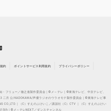
規約
ポイントサービス利用規約
プライバシーポリシー
©テレビ愛知・フリュー／徹之進製作委員会｜©メ～テレ｜©東海テレビ、中京テレビ、
©2023 二月 公/KADOKAWA/声優ラジオのウラオモテ製作委員会｜©東海テレビ事
ING CO.,LTD.｜（C）すえのぶけいこ／講談社（C）CTV ｜（C）すえのぶけい
クト ©VG15th｜©メ～テレNEXT／ダンスチャンネル