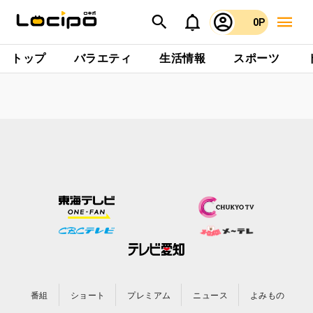
0P
トップ
バラエティ
生活情報
スポーツ
番組
ショート
プレミアム
ニュース
よみもの