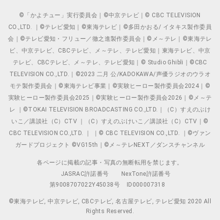
©「かよチュー」実行委員会｜©中京テレビ｜© CBC TELEVISION
CO.,LTD. ｜©テレビ愛知｜©東海テレビ｜©多田かおる/ イタキス製作委員
会｜©テレビ愛知・フリュー／徹之進製作委員会｜©メ～テレ｜©東海テレ
ビ、中京テレビ、CBCテレビ、メ～テレ、テレビ愛知｜東海テレビ、中京
テレビ、CBCテレビ、メ～テレ、テレビ愛知｜© Studio Ghibli｜©CBC
TELEVISION CO.,LTD.｜©2023 二月 公/KADOKAWA/声優ラジオのウラオ
モテ製作委員会｜©東海テレビ事業｜©実験ヒーロー製作委員会2024｜©
実験ヒーロー製作委員会2025｜©実験ヒーロー製作委員会2026｜©メ～テ
レ ｜©TOKAI TELEVISION BROADCASTING CO.,LTD.｜（C）すえのぶけ
いこ／講談社（C）CTV ｜（C）すえのぶけいこ／講談社（C）CTV｜©
CBC TELEVISION CO.,LTD. ｜ ｜© CBC TELEVISION CO.,LTD. ｜©ヴァン
ガードプロジェクト ©VG15th｜©メ～テレNEXT／ダンスチャンネル
各ページに掲載の記事・写真の無断転用を禁じます。
JASRAC許諾番号
NexTone許諾番号
第9008707022Y45038号
ID000007318
©東海テレビ, 中京テレビ, CBCテレビ, 名古屋テレビ, テレビ愛知 2020 All
Rights Reserved.