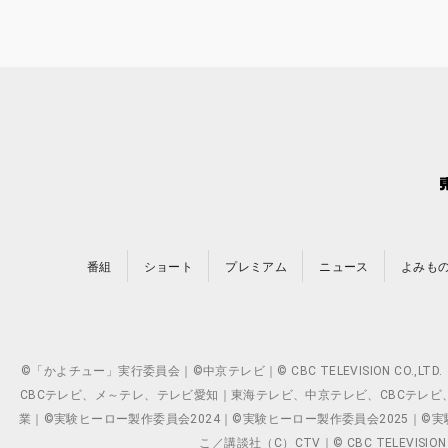
番組
ショート
プレミアム
ニュース
よみも
©「かよチュー」実行委員会｜©中京テレビ｜© CBC TELEVISION C
CBCテレビ、メ～テレ、テレビ愛知｜東海テレビ、中京テレビ、CBCテレビ、メ～テレ、テ
業｜©実験ヒーロー製作委員会2024｜©実験ヒーロー製作委員会2025｜©実験ヒーロー
こ／講談社（C）CTV｜© CBC TELEVISION