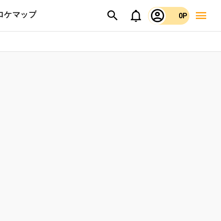
ロケマップ
0P