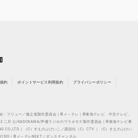
規約
ポイントサービス利用規約
プライバシーポリシー
©テレビ愛知・フリュー／徹之進製作委員会｜©メ～テレ｜©東海テレビ、中京テレビ、
©2023 二月 公/KADOKAWA/声優ラジオのウラオモテ製作委員会｜©東海テレビ事
ING CO.,LTD.｜（C）すえのぶけいこ／講談社（C）CTV ｜（C）すえのぶけい
クト ©VG15th｜©メ～テレNEXT／ダンスチャンネル