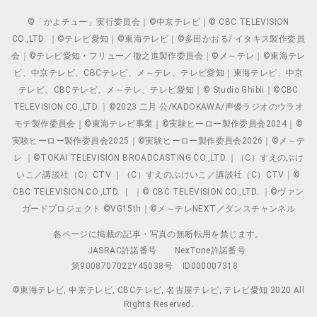
©「かよチュー」実行委員会｜©中京テレビ｜© CBC TELEVISION
CO.,LTD. ｜©テレビ愛知｜©東海テレビ｜©多田かおる/ イタキス製作委員
会｜©テレビ愛知・フリュー／徹之進製作委員会｜©メ～テレ｜©東海テレ
ビ、中京テレビ、CBCテレビ、メ～テレ、テレビ愛知｜東海テレビ、中京
テレビ、CBCテレビ、メ～テレ、テレビ愛知｜© Studio Ghibli｜©CBC
TELEVISION CO.,LTD.｜©2023 二月 公/KADOKAWA/声優ラジオのウラオ
モテ製作委員会｜©東海テレビ事業｜©実験ヒーロー製作委員会2024｜©
実験ヒーロー製作委員会2025｜©実験ヒーロー製作委員会2026｜©メ～テ
レ ｜©TOKAI TELEVISION BROADCASTING CO.,LTD.｜（C）すえのぶけ
いこ／講談社（C）CTV ｜（C）すえのぶけいこ／講談社（C）CTV｜©
CBC TELEVISION CO.,LTD. ｜ ｜© CBC TELEVISION CO.,LTD. ｜©ヴァン
ガードプロジェクト ©VG15th｜©メ～テレNEXT／ダンスチャンネル
各ページに掲載の記事・写真の無断転用を禁じます。
JASRAC許諾番号
NexTone許諾番号
第9008707022Y45038号
ID000007318
©東海テレビ, 中京テレビ, CBCテレビ, 名古屋テレビ, テレビ愛知 2020 All
Rights Reserved.