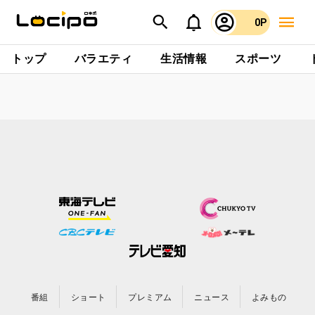
0P
トップ
バラエティ
生活情報
スポーツ
番組
ショート
プレミアム
ニュース
よみもの