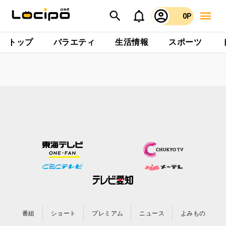
0P
トップ
バラエティ
生活情報
スポーツ
番組
ショート
プレミアム
ニュース
よみもの