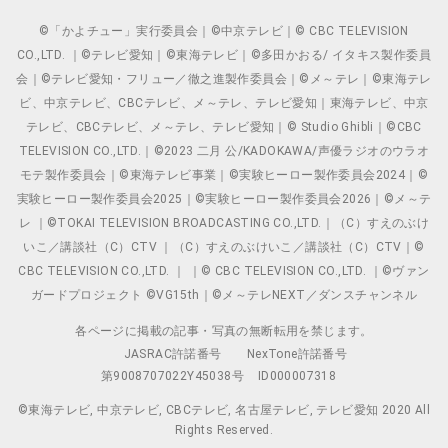
©「かよチュー」実行委員会｜©中京テレビ｜© CBC TELEVISION
CO.,LTD. ｜©テレビ愛知｜©東海テレビ｜©多田かおる/ イタキス製作委員
会｜©テレビ愛知・フリュー／徹之進製作委員会｜©メ～テレ｜©東海テレ
ビ、中京テレビ、CBCテレビ、メ～テレ、テレビ愛知｜東海テレビ、中京
テレビ、CBCテレビ、メ～テレ、テレビ愛知｜© Studio Ghibli｜©CBC
TELEVISION CO.,LTD.｜©2023 二月 公/KADOKAWA/声優ラジオのウラオ
モテ製作委員会｜©東海テレビ事業｜©実験ヒーロー製作委員会2024｜©
実験ヒーロー製作委員会2025｜©実験ヒーロー製作委員会2026｜©メ～テ
レ ｜©TOKAI TELEVISION BROADCASTING CO.,LTD.｜（C）すえのぶけ
いこ／講談社（C）CTV ｜（C）すえのぶけいこ／講談社（C）CTV｜©
CBC TELEVISION CO.,LTD. ｜ ｜© CBC TELEVISION CO.,LTD. ｜©ヴァン
ガードプロジェクト ©VG15th｜©メ～テレNEXT／ダンスチャンネル
各ページに掲載の記事・写真の無断転用を禁じます。
JASRAC許諾番号
NexTone許諾番号
第9008707022Y45038号
ID000007318
©東海テレビ, 中京テレビ, CBCテレビ, 名古屋テレビ, テレビ愛知 2020 All
Rights Reserved.