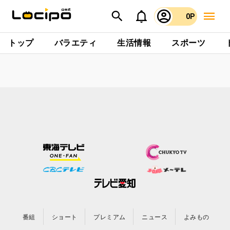
0P
トップ
バラエティ
生活情報
スポーツ
番組
ショート
プレミアム
ニュース
よみもの