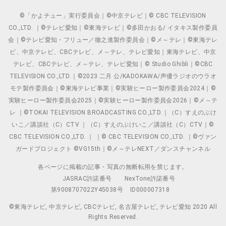
©「かよチュー」実行委員会｜©中京テレビ｜© CBC TELEVISION
CO.,LTD. ｜©テレビ愛知｜©東海テレビ｜©多田かおる/ イタキス製作委員
会｜©テレビ愛知・フリュー／徹之進製作委員会｜©メ～テレ｜©東海テレ
ビ、中京テレビ、CBCテレビ、メ～テレ、テレビ愛知｜東海テレビ、中京
テレビ、CBCテレビ、メ～テレ、テレビ愛知｜© Studio Ghibli｜©CBC
TELEVISION CO.,LTD.｜©2023 二月 公/KADOKAWA/声優ラジオのウラオ
モテ製作委員会｜©東海テレビ事業｜©実験ヒーロー製作委員会2024｜©
実験ヒーロー製作委員会2025｜©実験ヒーロー製作委員会2026｜©メ～テ
レ ｜©TOKAI TELEVISION BROADCASTING CO.,LTD.｜（C）すえのぶけ
いこ／講談社（C）CTV ｜（C）すえのぶけいこ／講談社（C）CTV｜©
CBC TELEVISION CO.,LTD. ｜ ｜© CBC TELEVISION CO.,LTD. ｜©ヴァン
ガードプロジェクト ©VG15th｜©メ～テレNEXT／ダンスチャンネル
各ページに掲載の記事・写真の無断転用を禁じます。
JASRAC許諾番号
NexTone許諾番号
第9008707022Y45038号
ID000007318
©東海テレビ, 中京テレビ, CBCテレビ, 名古屋テレビ, テレビ愛知 2020 All
Rights Reserved.