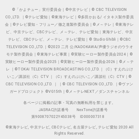
©「かよチュー」実行委員会｜©中京テレビ｜© CBC TELEVISION
CO.,LTD. ｜©テレビ愛知｜©東海テレビ｜©多田かおる/ イタキス製作委員
会｜©テレビ愛知・フリュー／徹之進製作委員会｜©メ～テレ｜©東海テレ
ビ、中京テレビ、CBCテレビ、メ～テレ、テレビ愛知｜東海テレビ、中京
テレビ、CBCテレビ、メ～テレ、テレビ愛知｜© Studio Ghibli｜©CBC
TELEVISION CO.,LTD.｜©2023 二月 公/KADOKAWA/声優ラジオのウラオ
モテ製作委員会｜©東海テレビ事業｜©実験ヒーロー製作委員会2024｜©
実験ヒーロー製作委員会2025｜©実験ヒーロー製作委員会2026｜©メ～テ
レ ｜©TOKAI TELEVISION BROADCASTING CO.,LTD.｜（C）すえのぶけ
いこ／講談社（C）CTV ｜（C）すえのぶけいこ／講談社（C）CTV｜©
CBC TELEVISION CO.,LTD. ｜ ｜© CBC TELEVISION CO.,LTD. ｜©ヴァン
ガードプロジェクト ©VG15th｜©メ～テレNEXT／ダンスチャンネル
各ページに掲載の記事・写真の無断転用を禁じます。
JASRAC許諾番号
NexTone許諾番号
第9008707022Y45038号
ID000007318
©東海テレビ, 中京テレビ, CBCテレビ, 名古屋テレビ, テレビ愛知 2020 All
Rights Reserved.