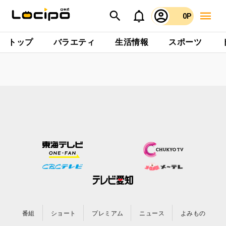
0P
トップ
バラエティ
生活情報
スポーツ
番組
ショート
プレミアム
ニュース
よみもの